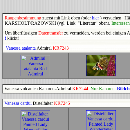
Raupenbestimmung
zuerst mit Link oben (oder
hier
) versuchen | H
KARSHOLT/RAZOWSKI (vgl. Link "Literatur" oben).
Interessa
Um überflüssigen
Datentransfer
zu vermeiden, werden bei einigen 
!
klickt!
Vanessa atalanta
Admiral
KR7243
Vanessa vulcanica Kanaren-Admiral
KR7244
Nur Kanaren
Bildch
Vanessa cardui
Distelfalter
KR7245