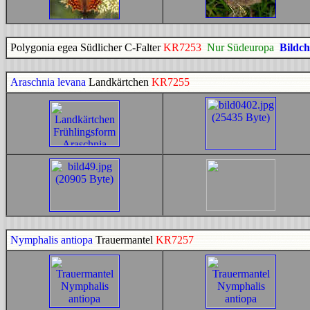
Polygonia egea Südlicher C-Falter
KR7253
Nur Südeuropa
Bildch
Araschnia levana
Landkärtchen
KR7255
Nymphalis antiopa
Trauermantel
KR7257