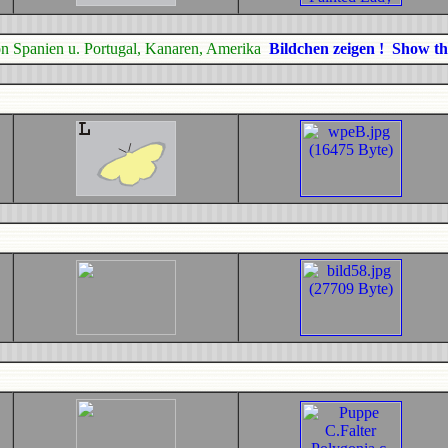
n Spanien u. Portugal, Kanaren, Amerika
Bildchen zeigen ! Show t