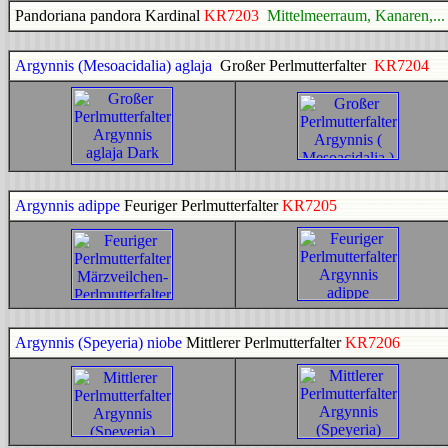
Pandoriana pandora Kardinal
KR7203
Mittelmeerraum, Kanaren,...
Argynnis (Mesoacidalia) aglaja
Großer Perlmutterfalter
KR7204
Argynnis adippe
Feuriger Perlmutterfalter
KR7205
Argynnis (Speyeria) niobe
Mittlerer Perlmutterfalter
KR7206