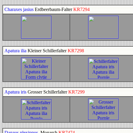
Charaxes jasius
Erdbeerbaum-Falter
KR7294
Apatura ilia
Kleiner Schillerfalter
KR7298
Apatura iris
Grosser Schillerfalter
KR7299
Danaus plexippus
Monarch
KR7474