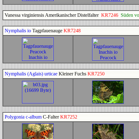
Vanessa virginiensis Amerikanischer Distelfalter
KR7246
Süden vo
Nymphalis io
Tagpfauenauge
KR7248
Nymphalis (Aglais) urticae
Kleiner Fuchs
KR7250
Polygonia c-album
C-Falter
KR7252