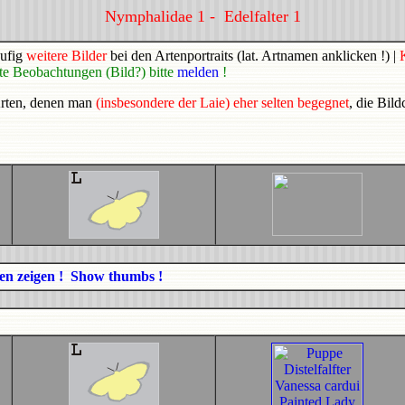
Nymphalidae 1 - Edelfalter 1
äufig
weitere Bilder
bei den Artenportraits (lat. Artnamen anklicken !) |
nte Beobachtungen (Bild?) bitte
melden
!
Arten, denen man
(insbesondere der Laie) eher selten begegnet
, die Bil
en zeigen ! Show thumbs !