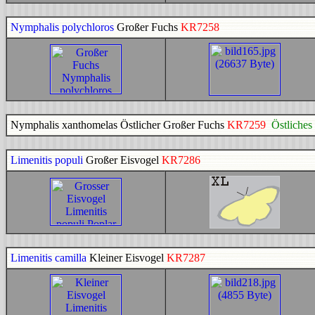
Nymphalis polychloros
Großer Fuchs
KR7258
Nymphalis xanthomelas Östlicher Großer Fuchs
KR7259
Östliche
Limenitis populi
Großer Eisvogel
KR7286
Limenitis camilla
Kleiner Eisvogel
KR7287