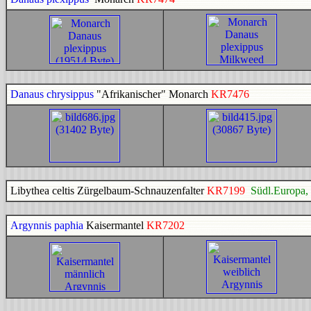
Danaus chrysippus
"Afrikanischer" Monarch
KR7476
Libythea celtis Zürgelbaum-Schnauzenfalter
KR7199
Südl.Europa,
Argynnis paphia
Kaisermantel
KR7202