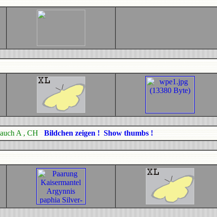
 auch A , CH
Bildchen zeigen ! Show thumbs !