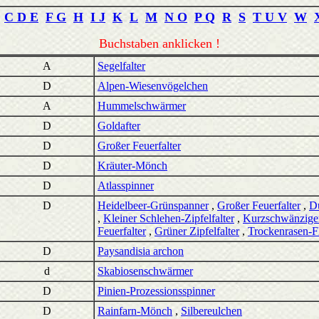
C D E
F G
H
I J
K
L
M
N O
P Q
R
S
T U V
W
Buchstaben anklicken !
A
Segelfalter
D
Alpen-Wiesenvögelchen
A
Hummelschwärmer
D
Goldafter
D
Großer Feuerfalter
D
Kräuter-Mönch
D
Atlasspinner
D
Heidelbeer-Grünspanner
,
Großer Feuerfalter
,
D
,
Kleiner Schlehen-Zipfelfalter
,
Kurzschwänziger
Feuerfalter
,
Grüner Zipfelfalter
,
Trockenrasen-F
D
Paysandisia archon
d
Skabiosenschwärmer
D
Pinien-Prozessionsspinner
D
Rainfarn-Mönch
,
Silbereulchen