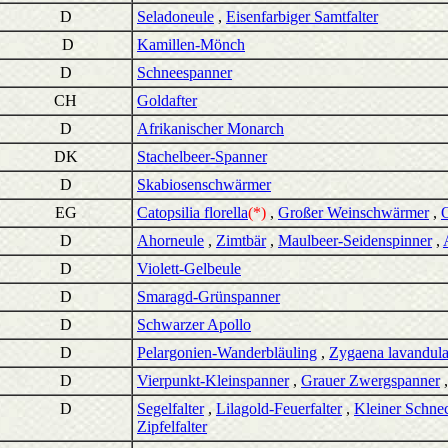
D
Seladoneule
,
Eisenfarbiger Samtfalter
D
Kamillen-Mönch
D
Schneespanner
CH
Goldafter
D
Afrikanischer Monarch
DK
Stachelbeer-Spanner
D
Skabiosenschwärmer
EG
Catopsilia florella
(*)
,
Großer Weinschwärmer
,
O
D
Ahorneule
,
Zimtbär
,
Maulbeer-Seidenspinner
,
D
Violett-Gelbeule
D
Smaragd-Grünspanner
D
Schwarzer Apollo
D
Pelargonien-Wanderbläuling
,
Zygaena lavandul
D
Vierpunkt-Kleinspanner
,
Grauer Zwergspanner
D
Segelfalter
,
Lilagold-Feuerfalter
,
Kleiner Schne
Zipfelfalter