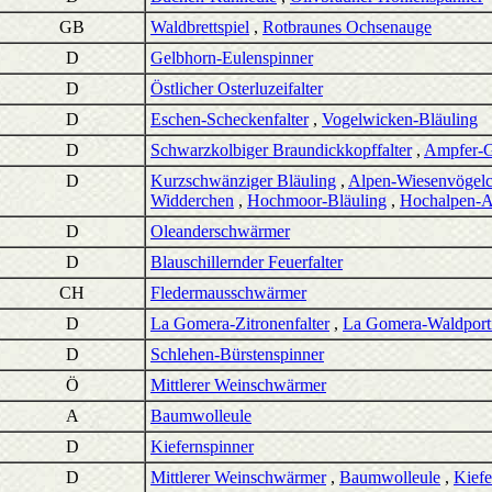
GB
Waldbrettspiel
,
Rotbraunes Ochsenauge
D
Gelbhorn-Eulenspinner
D
Östlicher Osterluzeifalter
D
Eschen-Scheckenfalter
,
Vogelwicken-Bläuling
D
Schwarzkolbiger Braundickkopffalter
,
Ampfer-G
D
Kurzschwänziger Bläuling
,
Alpen-Wiesenvögel
Widderchen
,
Hochmoor-Bläuling
,
Hochalpen-A
D
Oleanderschwärmer
D
Blauschillernder Feuerfalter
CH
Fledermausschwärmer
D
La Gomera-Zitronenfalter
,
La Gomera-Waldport
D
Schlehen-Bürstenspinner
Ö
Mittlerer Weinschwärmer
A
Baumwolleule
D
Kiefernspinner
D
Mittlerer Weinschwärmer
,
Baumwolleule
,
Kiefe