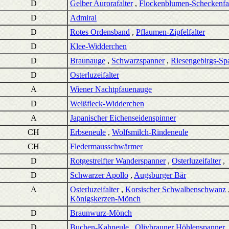
D
Gelber Aurorafalter
,
Flockenblumen-Scheckenfal
D
Admiral
D
Rotes Ordensband
,
Pflaumen-Zipfelfalter
D
Klee-Widderchen
D
Braunauge
,
Schwarzspanner
,
Riesengebirgs-Sp
D
Osterluzeifalter
A
Wiener Nachtpfauenauge
D
Weißfleck-Widderchen
A
Japanischer Eichenseidenspinner
CH
Erbseneule
,
Wolfsmilch-Rindeneule
CH
Fledermausschwärmer
D
Rotgestreifter Wanderspanner
,
Osterluzeifalter
,
D
Schwarzer Apollo
,
Augsburger Bär
A
Osterluzeifalter
,
Korsischer Schwalbenschwanz
Königskerzen-Mönch
D
Braunwurz-Mönch
D
Buchen-Kahneule
,
Olivbrauner Höhlenspanner