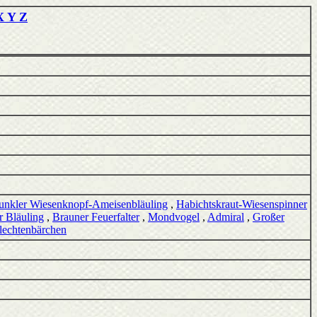
X Y Z
unkler Wiesenknopf-Ameisenbläuling
,
Habichtskraut-Wiesenspinner
 Bläuling
,
Brauner Feuerfalter
,
Mondvogel
,
Admiral
,
Großer
lechtenbärchen