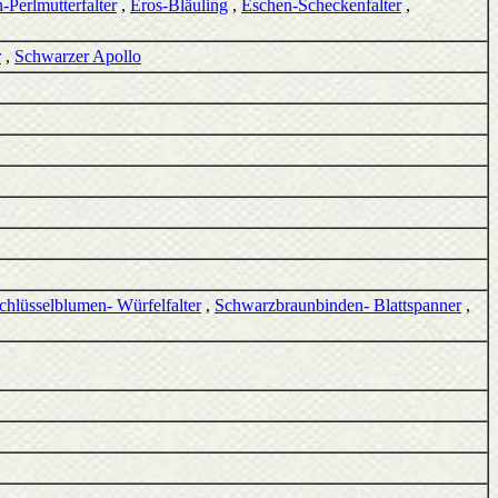
-Perlmutterfalter
,
Eros-Bläuling
,
Eschen-Scheckenfalter
,
r
,
Schwarzer Apollo
chlüsselblumen- Würfelfalter
,
Schwarzbraunbinden- Blattspanner
,