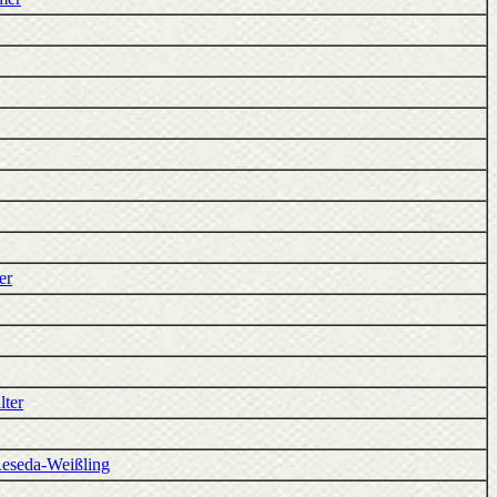
er
lter
eseda-Weißling