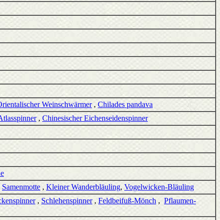
rientalischer Weinschwärmer
,
Chilades pandava
Atlasspinner
,
Chinesischer Eichenseidenspinner
ae
,
Samenmotte
,
Kleiner Wanderbläuling
,
Vogelwicken-Bläuling
ckenspinner
,
Schlehenspinner
,
Feldbeifuß-Mönch
,
Pflaumen-