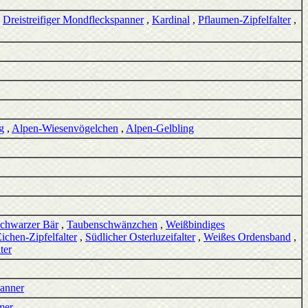
,
Dreistreifiger Mondfleckspanner
,
Kardinal
,
Pflaumen-Zipfelfalter
,
g
,
Alpen-Wiesenvögelchen
,
Alpen-Gelbling
chwarzer Bär
,
Taubenschwänzchen
,
Weißbindiges
ichen-Zipfelfalter
,
Südlicher Osterluzeifalter
,
Weißes Ordensband
,
ter
anner
mer