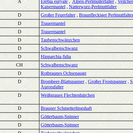
A
Erebia euryale
,
Alpen-Perlmutterfalter
,
Veilchen
Kaisermantel
,
Natterwurz-Perlmuttfalter
D
Großer Feuerfalter
,
Braunfleckiger Perlmuttfalte
D
Trauermantel
D
Trauermantel
D
Taubenschwänzchen
D
Schwalbenschwanz
D
Hipparchia fidia
CH
Schwalbenschwanz
D
Rotbraunes Ochsenauge
D
Brombeer-Blattspanner
,
Großer Frostspanner
,
S
Aurorafalter
D
Weißgraues Flechtenbärchen
D
Brauner Schmetterlingshaft
D
Götterbaum-Spinner
D
Götterbaum-Spinner