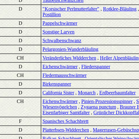
D
Taubenschwänzchen
D
"Korsischer Perlmutterfalter"
,
Rotklee-Bläuling
Postillion
D
Pappelschwärmer
D
Sonstige Larven
D
Schwalbenschwanz
D
Pelargonien-Wanderbläuling
CH
Veränderliches Widderchen
,
Heller Alpenbläulin
D
Eichenschwärmer
,
Fliederspanner
CH
Fledermausschwärmer
D
Birkenspanner
D
California Sister
,
Monarch
,
Erdbeerbaumfalter
CH
Eichenschwärmer
,
Pinien-Prozessionsspinner
,
S
Wiesenvögelchen
,
Zygaena punctum
,
Brauner E
Eisenfarbiger Samtfalter
,
Grünlicher Dickkopffal
F
Spanisches Schachbrett
D
Platterbsen-Widderchen
,
Magerrasen-Gebüschsp
D
Balkan-Schachbrett
,
Orientalischer Weinschwär