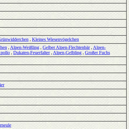
rünwidderchen
,
Kleines Wiesenvögelchen
chen
,
Alpen-Weißling
,
Gelber Alpen-Flechtenbär
,
Alpen-
pollo
,
Dukaten-Feuerfalter
,
Alpen-Gelbling
,
Großer Fuchs
ier
rneule