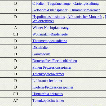
D
C-Falter
,
Tagpfauenauge
,
Gartengestaltung
D
Gelbhorn-Eulenspinner
,
Hummelschwärmer
D
Hypolimnas misippus
,
Afrikanischer Monarch
,
Waldbrettspiel
A
Wiener Nachtpfauenauge
CH
Wolfsmilch-Rindeneule
D
Thaumetopoea solitaria
D
Distelfalter
D
Gammaeule
D
Dottergelbes Flechtenbärchen
D
Pinien-Prozessionsspinner
D
Totenkopfschwärmer
D
Labkrautschwärmer
D
Kiefern-Prozessionsspinner
CH
Hipparchia aristaeus
A?
Totenkopfschwärmer