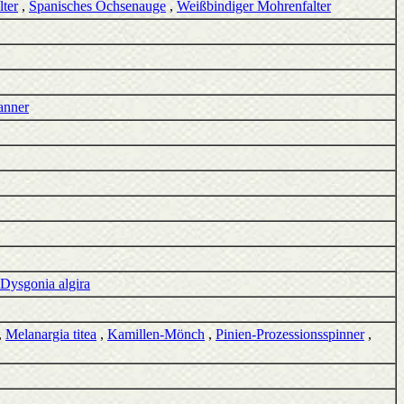
ter
,
Spanisches Ochsenauge
,
Weißbindiger Mohrenfalter
anner
Dysgonia algira
,
Melanargia titea
,
Kamillen-Mönch
,
Pinien-Prozessionsspinner
,