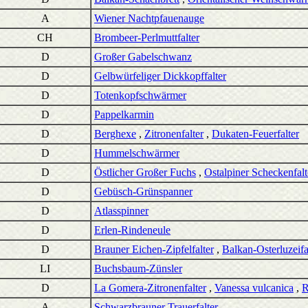
A
Wiener Nachtpfauenauge
CH
Brombeer-Perlmuttfalter
D
Großer Gabelschwanz
D
Gelbwürfeliger Dickkopffalter
D
Totenkopfschwärmer
D
Pappelkarmin
D
Berghexe
,
Zitronenfalter
,
Dukaten-Feuerfalter
D
Hummelschwärmer
D
Östlicher Großer Fuchs
,
Ostalpiner Scheckenfalt
D
Gebüsch-Grünspanner
D
Atlasspinner
D
Erlen-Rindeneule
D
Brauner Eichen-Zipfelfalter
,
Balkan-Osterluzeifa
LI
Buchsbaum-Zünsler
D
La Gomera-Zitronenfalter
,
Vanessa vulcanica
,
R
A
Schwarzbrauner Trauerfalter