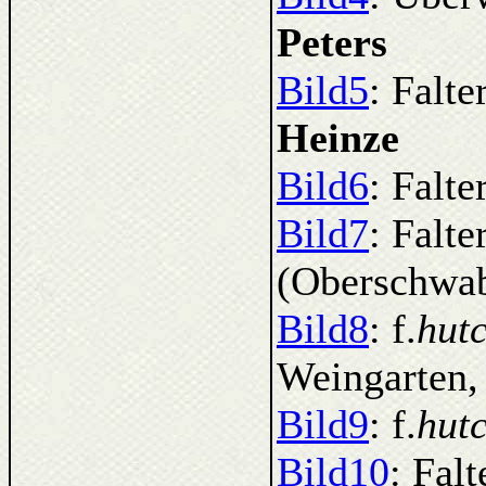
Peters
Bild5
: Falt
Heinze
Bild6
: Falt
Bild7
: Falte
(Oberschwab
Bild8
: f.
hut
Weingarten,
Bild9
: f.
hut
Bild10
: Fal