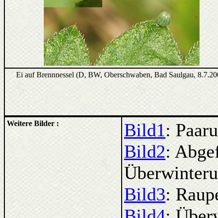
Ei auf Brennnessel (D, BW, Oberschwaben, Bad Saulgau, 8.7.20
Weitere Bilder :
Bild1
: Paar
Bild2
: Abge
Überwinter
Bild3
: Raup
Bild4
: Über