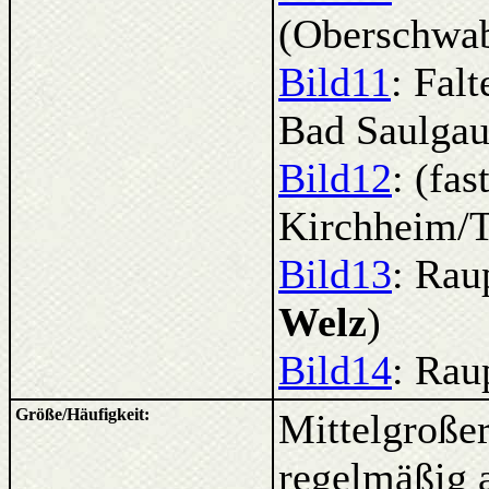
(Oberschwab
Bild11
: Fal
Bad Saulgau
Bild12
: (fa
Kirchheim/T
Bild13
: Rau
Welz
)
Bild14
: Rau
Größe/Häufigkeit:
Mittelgroßer
regelmäßig 