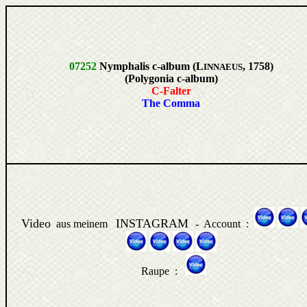
07252
Nymphalis c-album (L
, 1758)
INNAEUS
(Polygonia c-album)
C-Falter
The Comma
Video
INSTAGRAM
aus meinem
- Account :
Raupe :