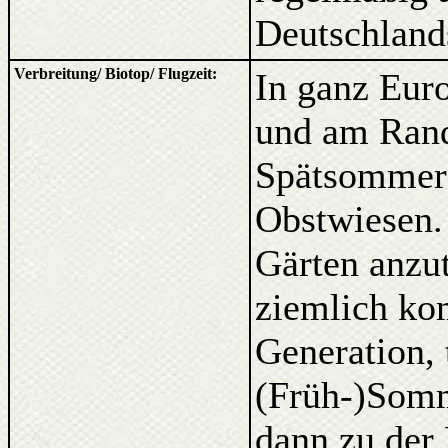
Deutschland
Verbreitung/ Biotop/ Flugzeit:
In ganz Eur
und am Rand
Spätsommer 
Obstwiesen.
Gärten anzut
ziemlich kom
Generation, 
(Früh-)Somm
dann zu de