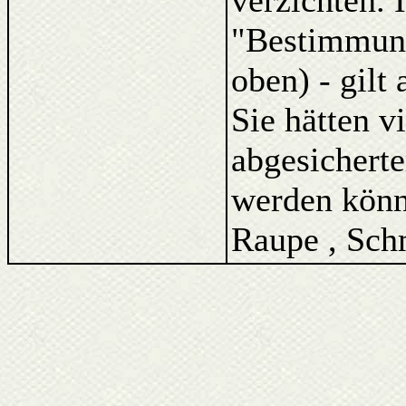
verzichten. 
"Bestimmung
oben) - gilt
Sie hätten v
abgesicherte
werden könne
Raupe , Schm