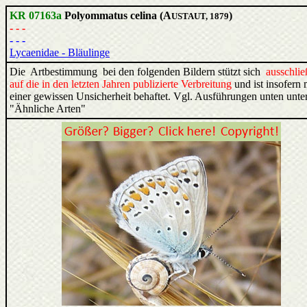
KR 07163a
Polyommatus celina (A
)
USTAUT, 1879
- - -
- - -
Lycaenidae - Bläulinge
Die Artbestimmung bei den folgenden Bildern stützt sich
ausschlie
auf die in den letzten Jahren publizierte Verbreitung
und ist insofern 
einer gewissen Unsicherheit behaftet. Vgl. Ausführungen unten unte
"Ähnliche Arten"