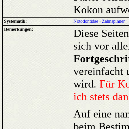
Kokon aufwei
Systematik:
Notodontidae - Zahnspinner
Bemerkungen:
Diese Seiten
sich vor al
Fortgeschri
vereinfacht 
wird.
Für K
ich stets da
Auf eine na
beim Bestim