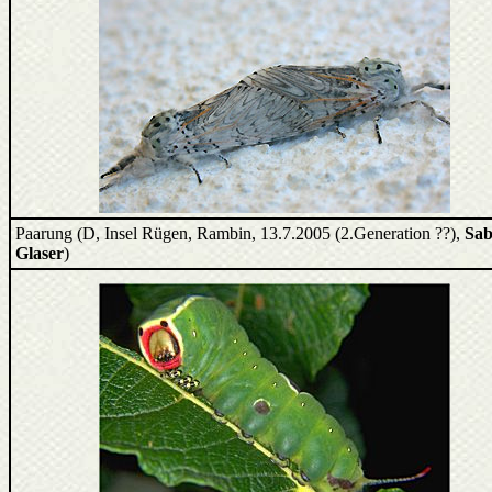
Paarung (D, Insel Rügen, Rambin, 13.7.2005 (2.Generation ??),
Sab
Glaser
)