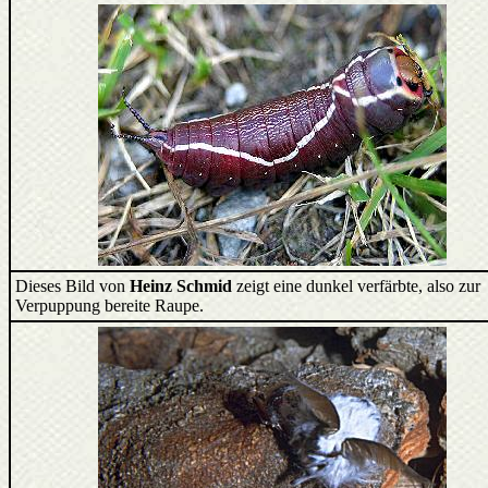
Dieses Bild von
Heinz Schmid
zeigt eine dunkel verfärbte, also zur
Verpuppung bereite Raupe.