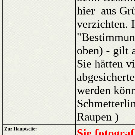
hier aus Gr
verzichten. 
"Bestimmung
oben) - gilt
Sie hätten v
abgesicherte
werden kön
Schmetterlin
Raupen )
Zur Hauptseite:
Sie fotogra