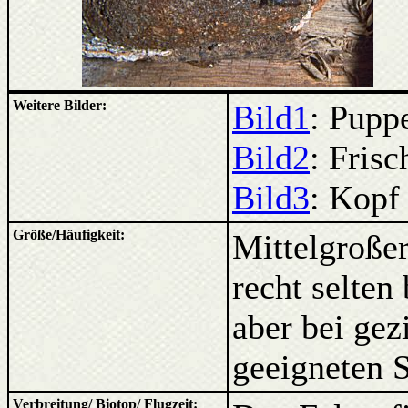
Weitere Bilder:
Bild1
: Pupp
Bild2
: Frisc
Bild3
: Kopf
Größe/Häufigkeit:
Mittelgroßer
recht selte
aber bei gez
geeigneten S
Verbreitung/ Biotop/ Flugzeit: