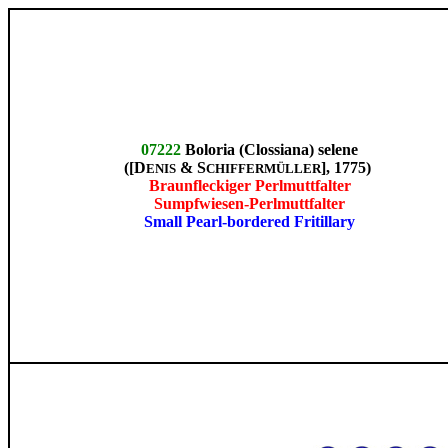
07222
Boloria (Clossiana) selene
([D
& S
], 1775)
ENIS
CHIFFERMÜLLER
Braunfleckiger Perlmuttfalter
Sumpfwiesen-Perlmuttfalter
Small Pearl-bordered Fritillary