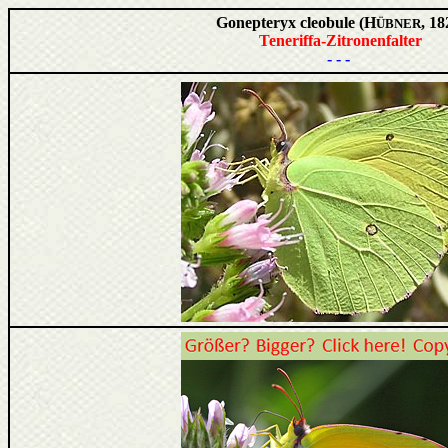
Gonepteryx cleobule (H
, 18
ÜBNER
Teneriffa-Zitronenfalter
- - -