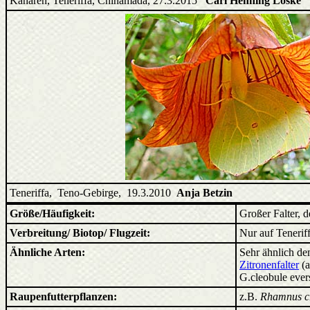
Kanaren, Teneriffa, Chinamada, 27.3.2015
Carl Henning Loske
Teneriffa, Teno-Gebirge, 19.3.2010
Anja Betzin
Größe/Häufigkeit:
Großer Falter, d
Verbreitung/ Biotop/ Flugzeit:
Nur auf Teneriff
Ähnliche Arten:
Sehr ähnlich d
Zitronenfalter
(a
G.cleobule evers
Raupenfutterpflanzen:
z.B.
Rhamnus c