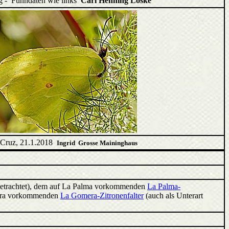
ug - Funndaten wie links
Carl Henning Loske
a Cruz, 21.1.2018
Ingrid
Grosse Maininghaus
 betrachtet), dem auf La Palma vorkommenden
La Palma-
mera vorkommenden
La Gomera-Zitronenfalter
(auch als Unterart