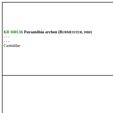
KR 04013b
Paysandisia archon (B
)
URMEISTER, 1880
- - -
- - -
Castniidae