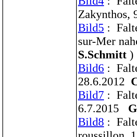
Bild4
: Falt
Zakynthos, 
Bild
5
: Falt
sur-Mer nah
S.Schmitt
)
Bild6
: Falt
28.6.2012
C
Bild7
: Falt
6.7.2015
Ge
Bild8
: Falt
roussillon, 