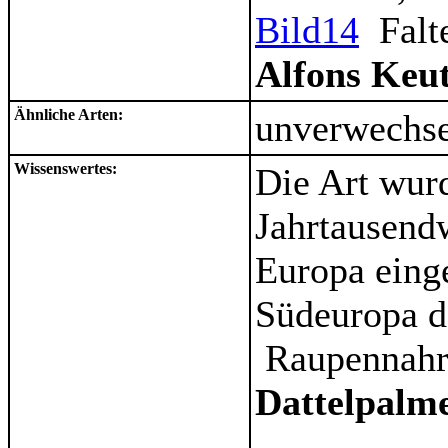
Bild1
4
Falte
Alfons Keu
Ähnliche Arten:
unverwechs
Wissenswertes:
Die Art wurd
Jahrtausend
Europa einge
Südeuropa d
Raupennahru
Dattelpalm