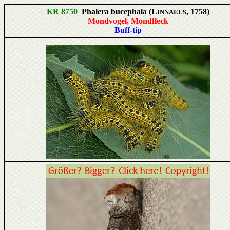
KR 8750
Phalera bucephala (L
, 1758)
INNAEUS
Mondvogel, Mondfleck
Buff-tip