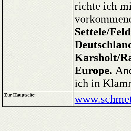
richte ich m
vorkommende
Settele/Fel
Deutschlan
Karsholt/Ra
Europe.
And
ich in Klam
Zur Hauptseite:
www.schmett