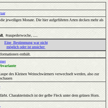
uar
 die jeweiligen Monate. Die hier aufgeführten Arten decken mehr als
ll
, #raupederwoche, .....
Eine Bestimmung war nicht
möglich oder ist unsicher
nformationen enthält.
rmer
bvariante
n Raupe des Kleinen Weinschwärmers verwechselt werden, also zur
schauen
r
färbt. Charakteristisch ist der gelbe Fleck unter dem grünen Horn.
e