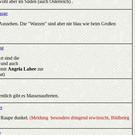
ohl aber im Süden (auch Österreich) .
auge
r Aussehen. Die "Warzen" sind aber nie blau wie beim Großen
.
ng
rt sind die
n und auch
 mir
Angela Lahee
zur
at)
ntlich gibt es Massenauftreten.
er
ie Raupe dunkel.
(Meldung besonders dringend erwünscht, Bildbeleg
r