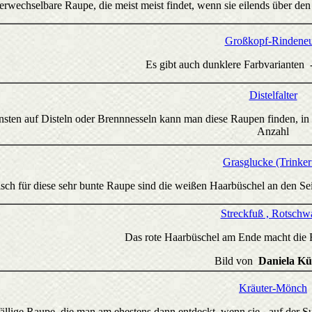
rwechselbare Raupe, die meist meist findet, wenn sie eilends über de
Großkopf-Rindeneu
Es gibt auch dunklere Farbvarianten -
Distelfalter
insten auf Disteln oder Brennnesseln kann man diese Raupen finden, i
Anzahl
Grasglucke (Trinker
isch für diese sehr bunte Raupe sind die weißen Haarbüschel an den Se
Streckfuß , Rotschw
Das rote Haarbüschel am Ende macht die 
Bild von
Daniela Kü
Kräuter-Mönch
fällige Raupe, die man am ehestens dann entdeckt, wenn sie - auf der S