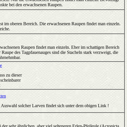
Punkte bei den erwachsenen Raupen.
inst im oberen Bereich. Die erwachsenen Raupen findet man einzeln.
eiche.
e erwachsenen Raupen findet man einzeln. Eher im schattigen Bereich
 Raupe des Tagpfauenauges sind die Stacheln stark verzweigt, die
ahrnehmbar.
e
ass zu dieser
nscheinbarer
t
kten
 Auswahl solcher Larven findet sich unter dem obigen Link !
 der sehr ähnlichen, aber viel selteneren Erlen-Pfeileule (Acronicta