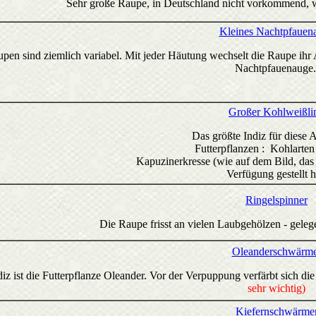
Sehr große Raupe, in Deutschland nicht vorkommend, w
Kleines Nachtpfauen
pen sind ziemlich variabel. Mit jeder Häutung wechselt die Raupe ih
Nachtpfauenauge
Großer Kohlweißli
Das größte Indiz für diese A
Futterpflanzen : Kohlarte
Kapuzinerkresse (wie auf dem Bild, das
Verfügung gestellt h
Ringelspinner
Die Raupe frisst an vielen Laubgehölzen - gelege
Oleanderschwärm
diz ist die Futterpflanze Oleander. Vor der Verpuppung verfärbt sich d
sehr wichtig)
Kiefernschwärme