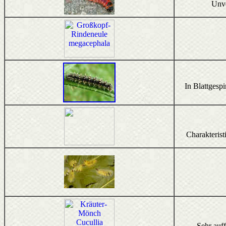
Unve
In Blattgesp
Charakterist
Sehr auf