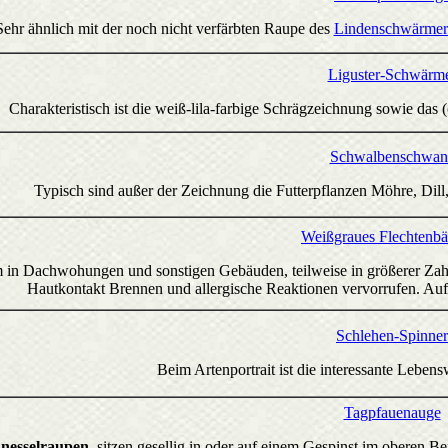
Sehr ähnlich mit der noch nicht verfärbten Raupe des
Lindenschwärmer
Liguster-Schwärm
Charakteristisch ist die weiß-lila-farbige Schrägzeichnung sowie das 
Schwalbenschwan
Typisch sind außer der Zeichnung die Futterpflanzen Möhre, Dill, P
Weißgraues Flechtenbä
m in Dachwohungen und sonstigen Gebäuden, teilweise in größerer Zahl
Hautkontakt Brennen und allergische Reaktionen vervorrufen. Au
Schlehen-Spinner
Beim Artenportrait ist die interessante Lebens
Tagpfauenauge
nesselraupen
, sitzen gesellig in oder auf einem Gespinst im oberen 