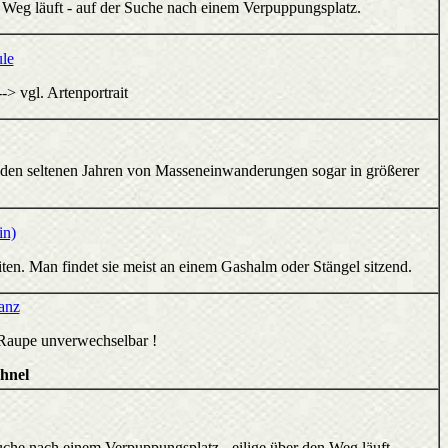
n Weg läuft - auf der Suche nach einem Verpuppungsplatz.
le
-> vgl. Artenportrait
n den seltenen Jahren von Masseneinwanderungen sogar in größerer
in)
iten. Man findet sie meist an einem Gashalm oder Stängel sitzend.
anz
Raupe unverwechselbar !
hnel
uche nach einem Verpuppungsplatz - eilige über den Weg läuft.