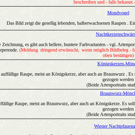
beschreiben und - falls bekannt -
Mondvogel
Das Bild zeigt die gesellig lebenden, halberwachsenen Raupen . Ei
Nachtkerzenschwär
e Zeichnung, es gibt auch hellere, buntere Farbvarianten - vgl. Artenp
rperende.
(Meldung dringend erwünscht, wenn möglich Bildbeleg - fal
oben bestätigen)
Königskerzen-Mön
 auffällige Raupe, meist an Königskerze, aber auch an Braunwurz . Es so
gezogen werden
(Beide Artenportraits stud
Braunwurz-Mönc
ffällige Raupe, meist an Braunwurz, aber auch an Königskerze. Es sollt
gezogen werden
(Beide Artenportraits stud
Wiener Nachtpfauen