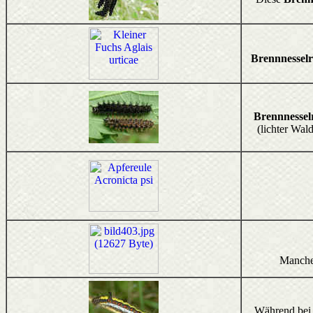
Brennnessel
Brennnessel
(lichter Wal
Manche 
Während bei d