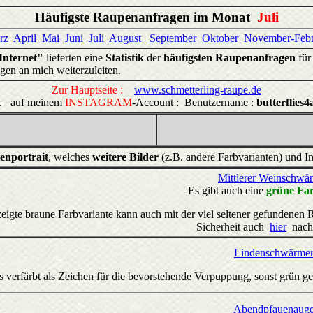
Häufigste Raupenanfragen im Monat
Juli
rz
April
Mai
Juni
Juli
August
September
Oktober
November-Febr
nternet"
lieferten eine
Statistik
der
häufigsten Raupenanfragen
für
gen an mich weiterzuleiten.
Zur Hauptseite :
www.schmetterling-raupe.de
.... auf meinem
INSTAGRAM
-Account : Benutzername :
butterflies4a
enportrait
, welches
weitere Bilder
(z.B. andere Farbvarianten) und I
Mittlerer Weinschwä
Es gibt auch eine
grüne Far
zeigte braune Farbvariante kann auch mit der viel seltener gefundene
Sicherheit auch
hier
nach
Lindenschwärme
s verfärbt als Zeichen für die bevorstehende Verpuppung, sonst grün ge
Abendpfauenaug