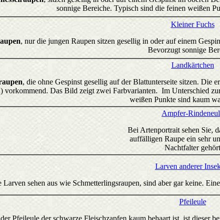
sonnige Bereiche. Typisch sind die feinen weißen 
Kleiner Fuchs
raupen
, nur die jungen Raupen sitzen gesellig in oder auf einem Gesp
Bevorzugt sonnige Ber
Landkärtchen
raupen
, die ohne Gespinst gesellig auf der Blattunterseite sitzen. Di
d) vorkommend. Das Bild zeigt zwei Farbvarianten. Im Unterschied zur
weißen Punkte sind kaum w
Ampfer-Rindeneul
Bei Artenportrait sehen Sie, d
auffälligen Raupe ein sehr u
Nachtfalter gehör
Larven anderer Inse
Larven sehen aus wie Schmetterlingsraupen, sind aber gar keine. Eine
Pfeileule
er Pfeileule der schwarze Fleischzapfen kaum behaart ist, ist dieser bei