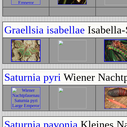
Graellsia isabellae
Isabella
Saturnia pyri
Wiener Nacht
Saturnia pavonia
Kleines N