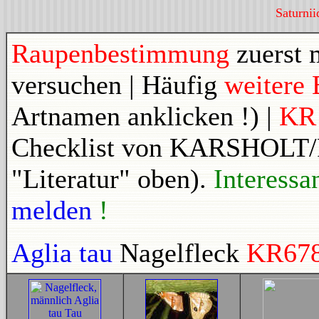
Saturni
Raupenbestimmung
zuerst 
versuchen | Häufig
weitere 
Artnamen anklicken !) |
K
Checklist von KARSHOLT
"Literatur" oben).
Interessa
melden
!
Aglia tau
Nagelfleck
KR67