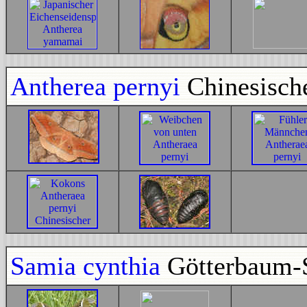
Antherea pernyi
Chinesisch
Samia cynthia
Götterbaum-