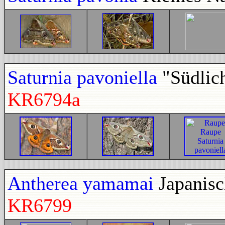
Saturnia pavoniella
"Südlic
KR6794a
Antherea yamamai
Japanisc
KR6799