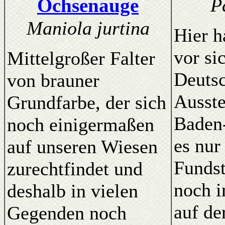
Ochsenauge
P
Maniola jurtina
Hier h
vor sic
Mittelgroßer Falter
Deutsc
von brauner
Ausste
Grundfarbe, der sich
Baden
noch einigermaßen
es nur
auf unseren Wiesen
Fundst
zurechtfindet und
noch 
deshalb in vielen
auf de
Gegenden noch