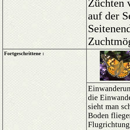
Züchten 
auf der S
Seitenend
Zuchtmög
Fortgeschrittene :
Einwanderun
die Einwande
sieht man sc
Boden fliege
Flugrichtung