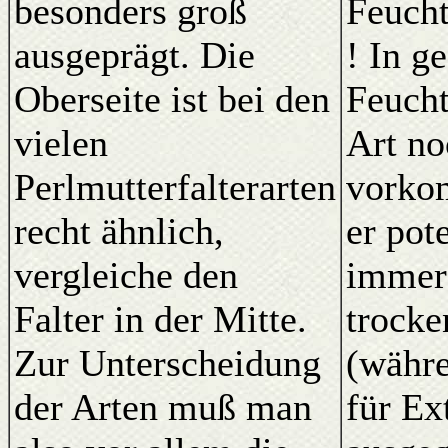
besonders groß
Feucht
ausgeprägt. Die
! In g
Oberseite ist bei den
Feucht
vielen
Art no
Perlmutterfalterarten
vorko
recht ähnlich,
er pot
vergleiche den
immer
Falter in der Mitte.
trocke
Zur Unterscheidung
(währe
der Arten muß man
für Ex