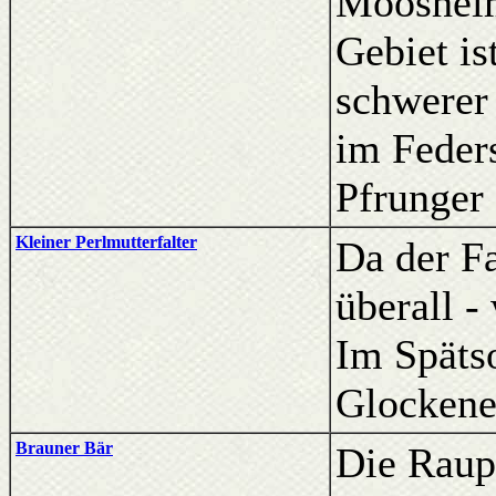
Moosheim
Gebiet i
schwerer 
im Feder
Pfrunger
Kleiner Perlmutterfalter
Da der Fa
überall -
Im Späts
Glockene
Brauner Bär
Die Raup