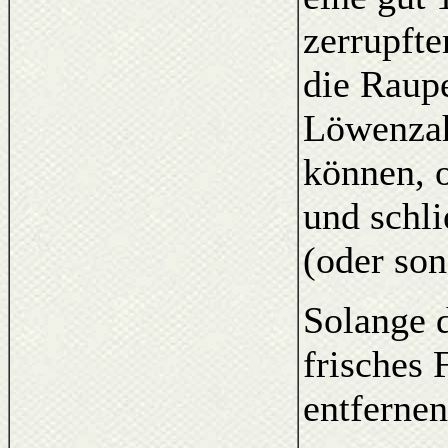
zerrupft
die Raup
Löwenzah
können, o
und schl
(oder son
Solange d
frisches 
entfernen