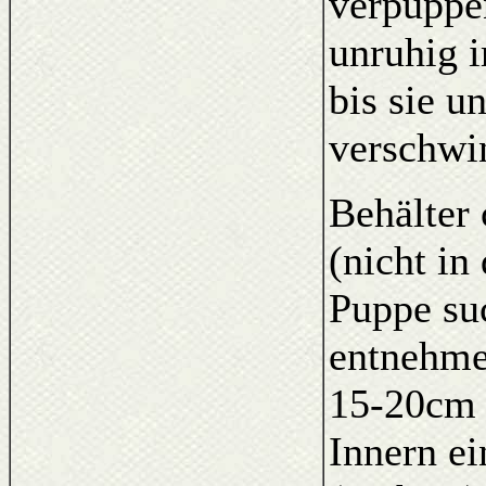
verpuppen
unruhig i
bis sie u
verschwin
Behälter 
(nicht in
Puppe su
entnehme
15-20cm 
Innern ei