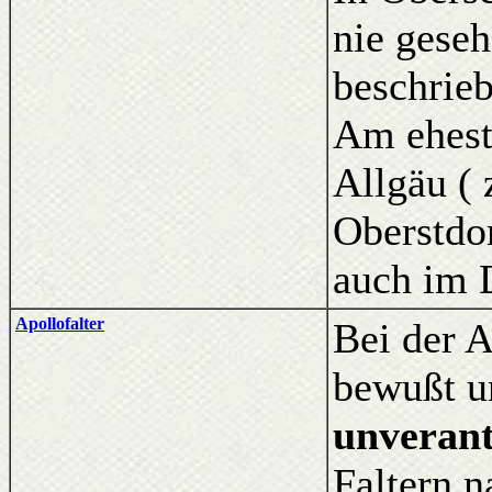
nie geseh
beschrie
Am ehest
Allgäu (
Oberstdor
auch im 
Apollofalter
Bei der A
bewußt u
unverant
Faltern n