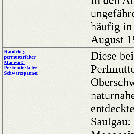
In den Al
ungefährd
häufig in
August 1
Randring-
Diese be
permutterfalter
Mädesüß-
Perlmutte
Perlmutterfalter
Schwarzspanner
Oberschw
naturnah
entdeckt
Saulgau: 