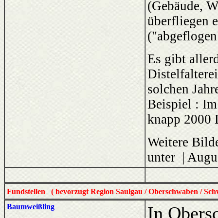
(Gebäude, Wa
überfliegen 
("abgeflogen
Es gibt aller
Distelfalter
solchen Jahre
Beispiel : I
knapp 2000 Di
Weitere Bild
unter | Augus
Fundstellen ( bevorzugt Region Saulgau / Oberschwaben / Sch
Baumweißling
In Obers