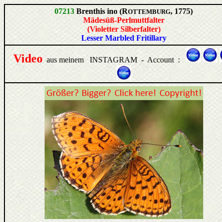
07213
Brenthis ino (R
, 1775)
OTTEMBURG
Mädesüß-Perlmuttfalter
(Violetter Silberfalter)
Lesser Marbled Fritillary
Video
aus meinem INSTAGRAM - Account :