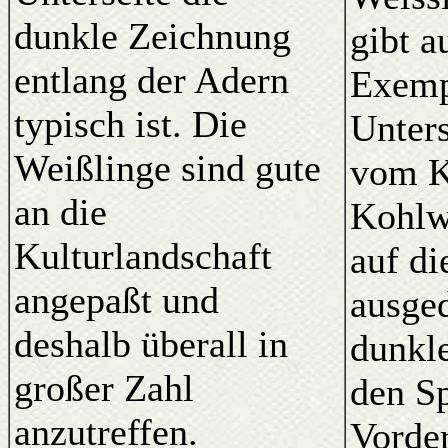
dunkle Zeichnung
gibt a
entlang der Adern
Exemp
typisch ist. Die
Unter
Weißlinge sind gute
vom K
an die
Kohlwe
Kulturlandschaft
auf di
angepaßt und
ausge
deshalb überall in
dunkl
großer Zahl
den Sp
anzutreffen.
Vorder