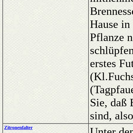
Brenness
Hause in 
Pflanze n
schlüpfe
erstes Fu
(Kl.Fuchs
(Tagpfau
Sie, daß
sind, als
Zitronenfalter
Unter de