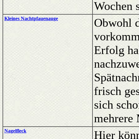
Wochen s
Kleines Nachtpfauenauge
Obwohl di
vorkomme
Erfolg ha
nachzuwe
Spätnach
frisch ge
sich sch
mehrere 
Nagelfleck
Hier kön