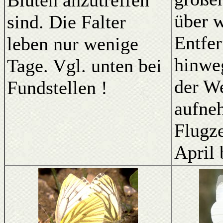
Blüten anzutreffen
über w
sind. Die Falter
Entfe
leben nur wenige
hinwe
Tage. Vgl. unten bei
der W
Fundstellen !
aufne
Flugze
April 