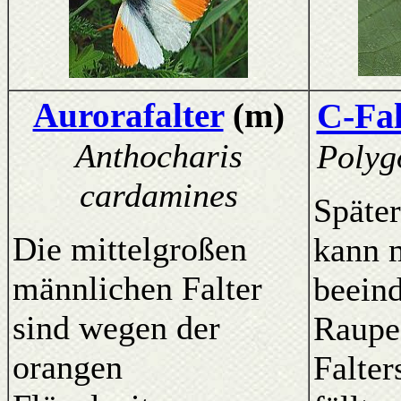
Aurorafalter
(m)
C-Fal
Anthocharis
Polyg
cardamines
Später
Die mittelgroßen
kann 
männlichen Falter
beein
sind wegen der
Raupe
orangen
Falter