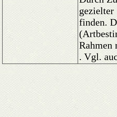
gezielter
finden. D
(Artbest
Rahmen m
. Vgl. au