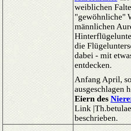
weiblichen Falte
"gewöhnliche" W
männlichen Auro
Hinterflügelunte
die Flügelunter
dabei - mit etwa
entdecken.
Anfang April, s
ausgeschlagen h
Eiern des
Niere
Link |Th.betulae
beschrieben.