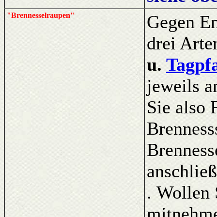
"Brennesselraupen"
Gegen En
drei Art
u.
Tagpf
jeweils a
Sie also 
Brennesss
Brennesse
anschlie
. Wollen
mitnehmen