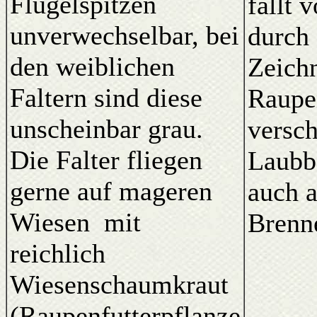
Flügelspitzen
fällt 
unverwechselbar, bei
durch 
den weiblichen
Zeich
Faltern sind diese
Raupe
unscheinbar grau.
versc
Die Falter fliegen
Laubb
gerne auf mageren
auch 
Wiesen mit
Brenn
reichlich
Wiesenschaumkraut
(Raupenfutterpflanze