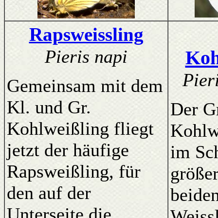
Rapsweissling
Pieris napi
Koh
Pier
Gemeinsam mit dem
Kl. und Gr.
Der G
Kohlweißling fliegt
Kohlwe
jetzt der häufige
im Sch
Rapsweißling, für
größer
den auf der
beide
Unterseite die
Weissl