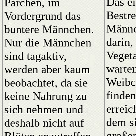
Das e
Pärchen, im
Bestre
Vordergrund das
Männc
buntere Männchen.
darin,
Nur die Männchen
Veget
sind tagaktiv,
warte
werden aber kaum
Weibc
beobachtet, da sie
finden
keine Nahrung zu
erreic
sich nehmen und
dem si
deshalb nicht auf
große