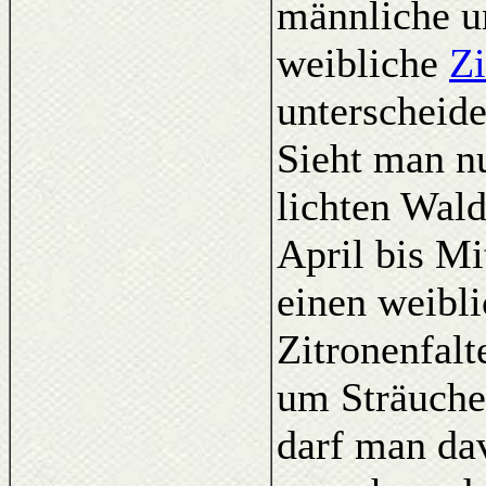
männliche u
weibliche
Zi
unterscheid
Sieht man n
lichten Wal
April bis Mi
einen weibl
Zitronenfal
um Sträucher
darf man da