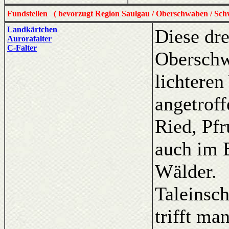
Fundstellen ( bevorzugt Region Saulgau / Oberschwaben / Sch
Landkärtchen
Diese dr
Aurorafalter
C-Falter
Oberschw
lichteren
angetroff
Ried, Pfr
auch im B
Wälder.
Taleinsc
trifft ma