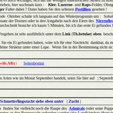
 ist es noch wichtiger, sich auf die wenigen blütenreichen Stellen zu ko
rieben, hier nochmals kurz :
Klee
-
Luzerne
- und
Raps-
Felder, Obst
ger
Falter dabei ? Dann haben Sie den seltenen
Postillion
gesehen !
de Oktober schalte ich langsam auf das Winterprogramm um : Sobald 
satz der Dornen oder in den Astgabeln nach den Eiern des
Nierenfle
urchschnitt brauche ich kaum 5 Minuten, bis ich das erste Ei gefunde
orgehen ist sehr ausführlich unter dem
Link |Th.betulae| oben
besch
Sie ein Ei gefunden haben, wäre ich für eine Nachricht dankbar, da mic
chöne Struktur unter einer Lupe. Wenn Sie in der Bestimmung nicht sich
wäb.Alb) :
Seitenbeginn
en Arten wie im Monat September handelt, seien Sie hier auf | Septem
Schmetterlingszucht siehe oben unter | Zucht |
finden Sie vielleicht noch die Raupe des
Admirals
(oder seine Pupp
nten an den Brennesseln gefunden werden (das Landkärtchen überwinte