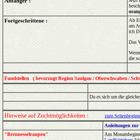
Anfänger :
Jetzt
besch
oran
Fortgeschrittene :
Ab En
am An
ich D
Das V
Wenn 
die s
Fundstellen ( bevorzugt Region Saulgau / Oberschwaben / Sch
Da es sich um die gleich
Hinweise auf Zuchtmöglichkeiten :
zum Seitenbeginn
Anleitungen zur 
"Brennesselraupen"
Am Monatsbeginn 
Landkärtchens
kön