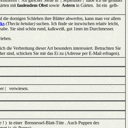
nzentrieren ! An gleicher Stelle in | September | habe ich sie genauer
gärten mit
faulendem Obst
sowie
Astern
in Gärten. Ist ein gelb-
die dornigen Schlehen ihre Blätter abwerfen, kann man vor allem
cks
(Thecla betulae)
suchen. Ich finde sie inzwischen relativ leicht,
n habe. Sie sind schön rund, kalkweiß, gut 1mm im Durchmesser.
rieben.
h die Verbreitung dieser Art besonders interessiert. Betrachten Sie
er sind, schicken Sie mir das Ei zu (Adresse per E-Mail erfragen).
ber | verwiesen.
e ! ) in einer Brennessel-Blatt-Tüte . Auch Puppen des
rt ja als Puppe).