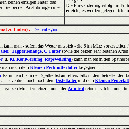
ren keinen einzigen Falter, das
Die Einwanderung erfolgt im Fr
en Sie bei den Ausführungen über
erreicht, es werden gelegentlich 
at zu finden) :
Seitenbeginn
in kann man - sofern das Wetter mitspielt - die 6 im März vorgestellten
alter
,
Tagpfauenauge
,
C-Falter
sowie die beiden sehr seltenen Arte
r.
u.
Kl. Kohlweißling, Rapsweißling
) kann man bis in den Spätherbst
te man noch dem
Kleinen Perlmutterfalter
begegnen.
n
kann man bis in den Spätherbst antreffen, falls in dem betreffenden 
man eventuell auch noch dem
Distelfalter
und dem
Kleinen Feuerfal
en ganzen Monat vereinzelt noch der
Admiral
(einmal sah ich noch i