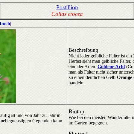
Postillion
Colias crocea
ebuch|
Beschreibung
Nicht jeder gelbliche Falter ist e
Herbst sieht man gelbliche Falter, 
eine der Arten
Goldene Acht
(Co
man als Falter nicht sicher unters
zu einen deutlichen Gelb-
Orange
handeln.
Biotop
äufig ist und von Jahr zu Jahr in
Wie bei den meisten Wanderfaltern
aermebeguenstigten Gegenden kann
im Garten begegnen.
Flugzeit