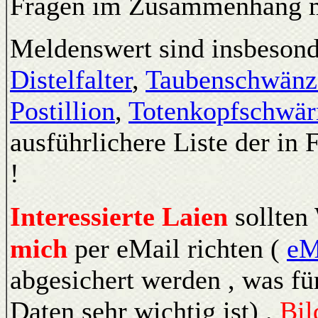
Fragen im Zusammenhang mi
Meldenswert sind insbeson
Distelfalter
,
Taubenschwänz
Postillion
,
Totenkopfschwä
ausführlichere Liste der in
!
Interessierte Laien
sollte
mich
per eMail richten (
eM
abgesichert werden , was fü
Daten
sehr wichtig ist)
.
Bil