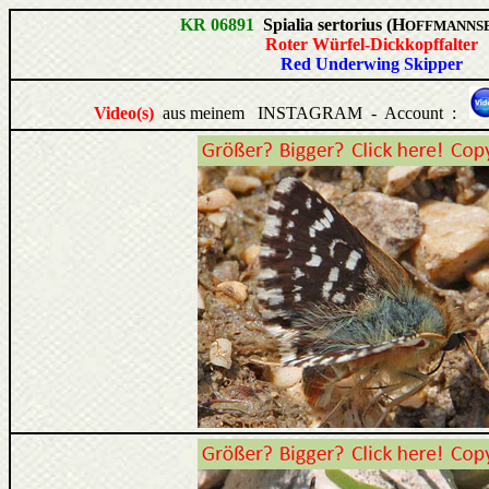
KR 06891
Spialia sertorius (H
OFFMANNS
Roter Würfel-Dickkopffalter
Red Underwing Skipper
Video(s)
aus meinem INSTAGRAM - Account :