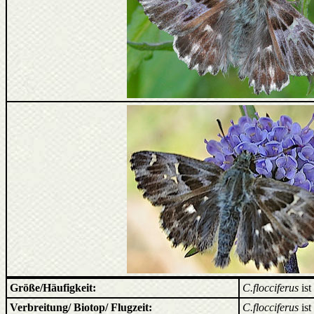
Größe/Häufigkeit:
C.flocciferus
ist
Verbreitung/ Biotop/ Flugzeit:
C.flocciferus
is