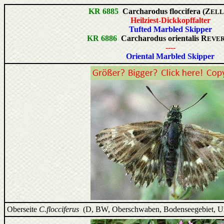
KR 6885
Carcharodus floccifera (Z
ELL
Heilziest-Dickkopffalter
Tufted Marbled Skipper
KR 6886
Carcharodus orientalis R
EVER
----
Oriental Marbled Skipper
Oberseite
C.flocciferus
(D, BW, Oberschwaben, Bodenseegebiet, U