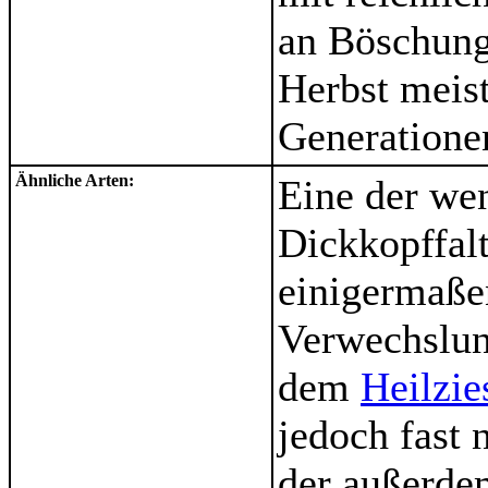
an Böschung
Herbst meist
Generatione
Ähnliche Arten:
Eine der we
Dickkopffal
einigermaße
Verwechslun
dem
Heilzie
jedoch fast 
der außerdem