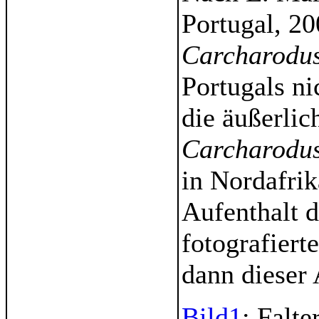
Portugal, 20
Carcharodu
Portugals n
die äußerlic
Carcharodus
in Nordafrik
Aufenthalt d
fotografiert
dann dieser 
Bild1
: Falt