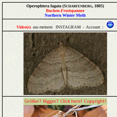
Operophtera fagata (S
, 1805)
CHARFENBERG
Buchen-Frostspanner
Northern Winter Moth
Video(s)
aus meinem INSTAGRAM - Account :