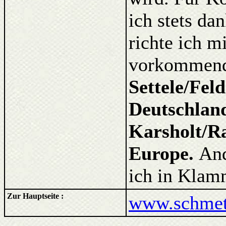
ich stets d
richte ich m
vorkommende
Settele/Fel
Deutschlan
Karsholt/Ra
Europe.
And
ich in Klam
Zur Hauptseite :
www.schmett