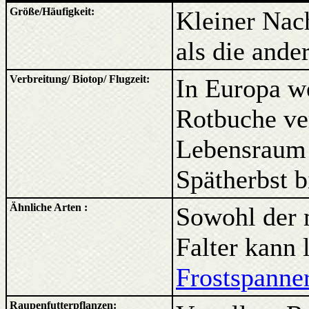
Größe/Häufigkeit:
Kleiner Nacht
als die ande
Verbreitung/ Biotop/ Flugzeit:
In Europa we
Rotbuche ver
Lebensraum 
Spätherbst b
Ähnliche Arten :
Sowohl der 
Falter kann 
Frostspanne
Raupenfutterpflanzen: