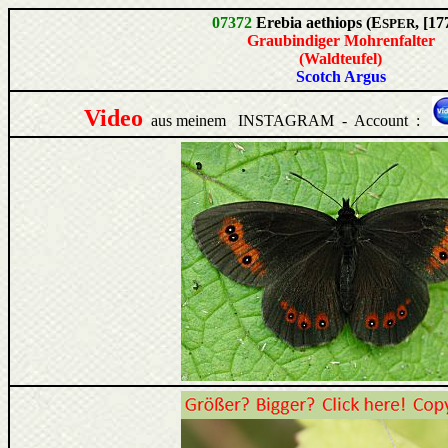
07372
Erebia aethiops (E
, [17
SPER
Graubindiger Mohrenfalter
(Waldteufel)
Scotch Argus
Video
aus meinem INSTAGRAM - Account :