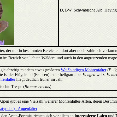
D, BW, Schwäbische Alb, Haying
lter, der nur in bestimmten Bereichen, dort aber noch zahlreich vorkom
gen im Bereich von lichten Wäldern und auch in den angrenzenden magere
t gleichzeitig mit dem etwas größeren
Weißbindigen Mohrenfalter
(
E. li
e ist der Flügelrand (Fransen) mehr hellgrau - bei
E. ligea
weiß.
E. me
enfalter
fliegt deutlich früher im Jahr.
rechte Trespe (
Bromus erectus
)
Alpen gibt es eine Vielzahl weiterer Mohrenfalter-Arten, deren Bestimm
tyridae) - Augenfalter
 den Arten-Portraits richten sich vor allem an
interessierte Laien
und