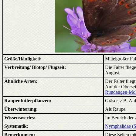
Größe/Häufigkeit:
Mittelgroßer Fa
Verbreitung/ Biotop/ Flugzeit:
Die Falter flie
August.
Ähnliche Arten:
Der Falter flieg
Auf der Oberseit
Rundaugen-Mohr
Raupenfutterpflanzen:
Gräser, z.B. Auf
Überwinterung:
Als Raupe.
Wissenswertes:
Im Bereich der 
Systematik:
Nymphalidae (Sa
Bemerkungen:
Diese Seiten mit