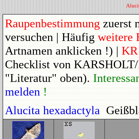
Aluci
Raupenbestimmung
zuerst 
versuchen | Häufig
weitere 
Artnamen anklicken !) |
K
Checklist von KARSHOLT
"Literatur" oben).
Interessa
melden
!
Alucita hexadactyla
Geißbl