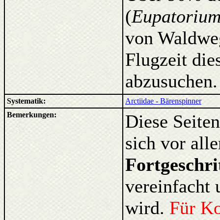
(
Eupatoriu
von Waldwege
Flugzeit die
abzusuchen.
Systematik:
Arctiidae - Bärenspinner
Bemerkungen:
Diese Seiten
sich vor al
Fortgeschri
vereinfacht 
wird.
Für K