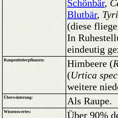
Schönbär
,
C
Blutbär
,
Tyr
(diese flieg
In Ruhestel
eindeutig ge
Raupenfutterpflanzen:
Himbeere (
R
(
Urtica spec
weitere nied
Überwinterung:
Als Raupe.
Wissenswertes:
Über 90% de