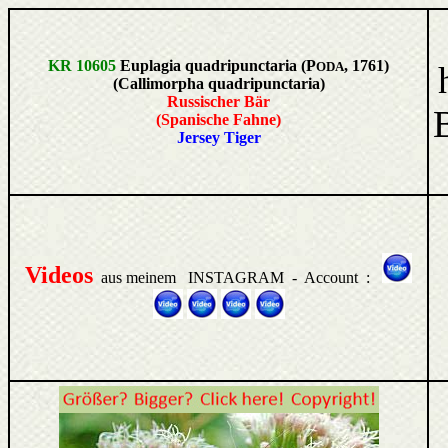
KR 10605
Euplagia quadripunctaria (P
, 1761)
ODA
(Callimorpha quadripunctaria)
Russischer Bär
(Spanische Fahne)
Jersey Tiger
Videos
aus meinem INSTAGRAM - Account :