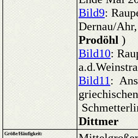
Bild9
: Raup
Dernau/Ahr,
Prodöhl
)
Bild10
: Rau
a.d.Weinstra
Bild11
: Ans
griechische
Schmetterli
Dittmer
Größe/Häufigkeit:
Mittelgroßer