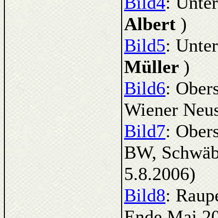
Bild4
: Unte
Albert
)
Bild5
: Unte
Müller
)
Bild6
: Ober
Wiener Neus
Bild7
: Ober
BW, Schwäbi
5.8.2006)
Bild8
: Raup
Ende Mai 2