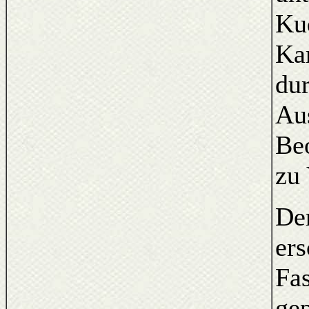
Ku
Kar
dur
Au
Be
zu 
Der
ers
Fas
gep