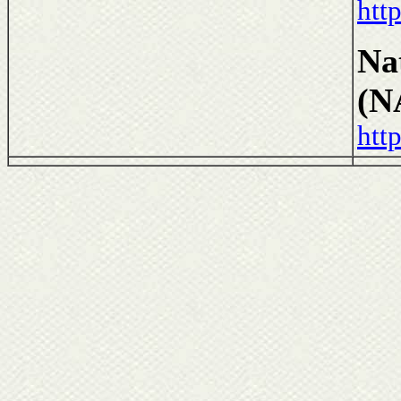
htt
Na
(N
htt