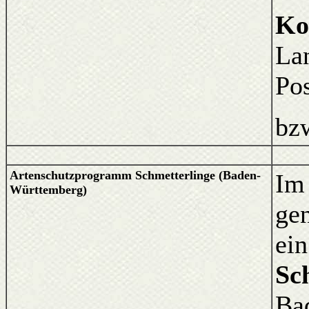
Ko
La
Pos
bzw
Artenschutzprogramm Schmetterlinge (Baden-
Im
Württemberg)
ge
ei
Sc
Bad