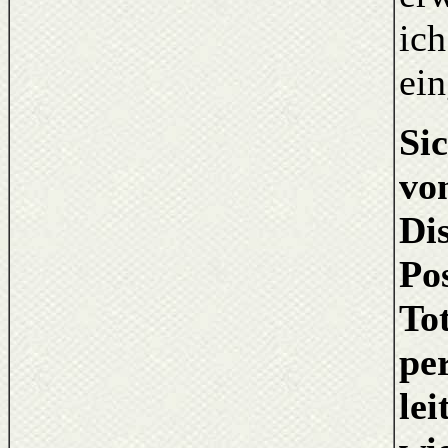
ic
ein
Si
vo
Di
Po
Tot
per
lei