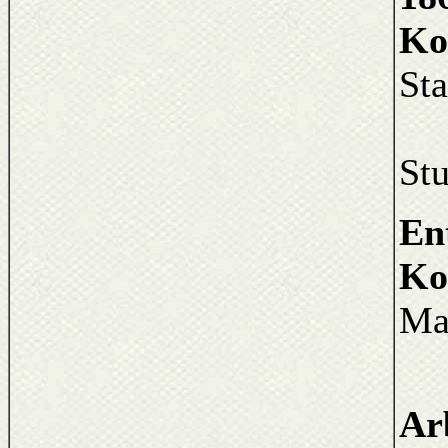
Ko
St
Ro
Stu
En
Ko
Ma
6
Ar