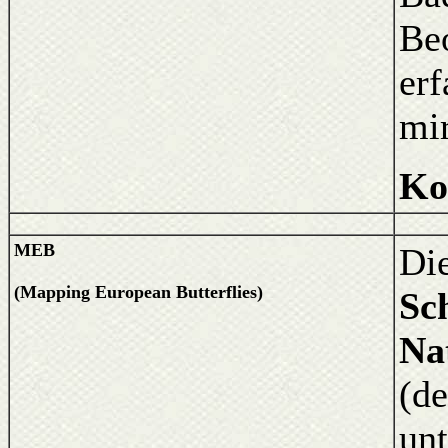
Be
er
mir
Ko
MEB
Di
(Mapping European Butterflies)
Sc
Na
(de
unt