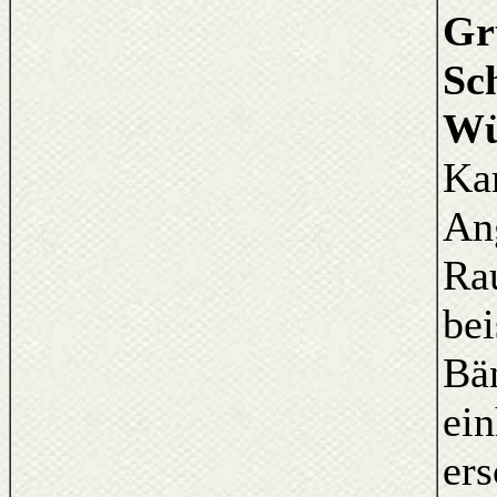
Gr
Sc
Wü
Kar
An
Ra
bei
Bän
ein
ers