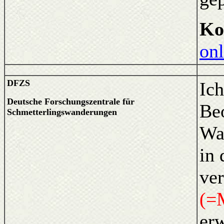
Ko
onl
DFZS
Ic
Deutsche Forschungszentrale für
Be
Schmetterlingswanderungen
Wan
in 
ver
(=M
er