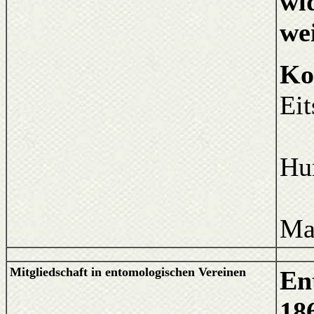
wi
wei
Ko
Eit
Hum
Ma
Mitgliedschaft in entomologischen Vereinen
En
186