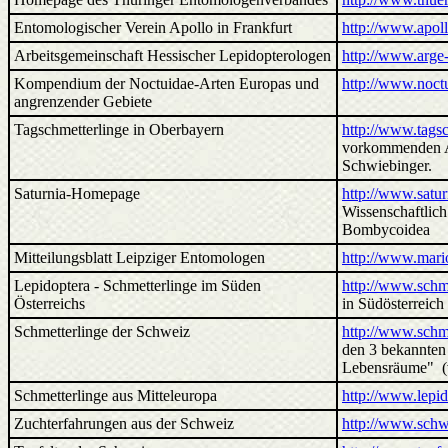
Entomologischer Verein Apollo in Frankfurt
http://www.apoll
Arbeitsgemeinschaft Hessischer Lepidopterologen
http://www.arge
Kompendium der Noctuidae-Arten Europas und
http://www.noct
angrenzender Gebiete
Tagschmetterlinge in Oberbayern
http://www.tagsc
vorkommenden A
Schwiebinger.
Saturnia-Homepage
http://www.satur
Wissenschaftlich
Bombycoidea
Mitteilungsblatt Leipziger Entomologen
http://www.mari
Lepidoptera - Schmetterlinge im Süden
http://www.schme
Österreichs
in Südösterreic
Schmetterlinge der Schweiz
http://www.schme
den 3 bekannten
Lebensräume" (v
Schmetterlinge aus Mitteleuropa
http://www.lepid
Zuchterfahrungen aus der Schweiz
http://www.sch