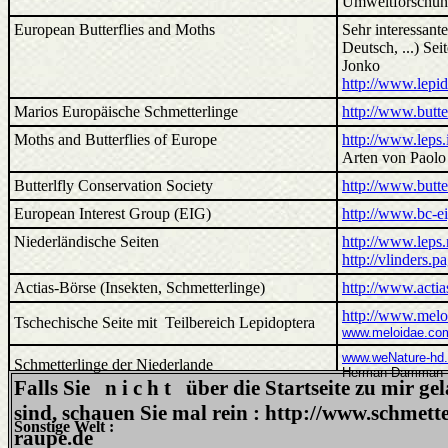
Umweltforschung
European Butterflies and Moths
Sehr interessant
Deutsch, ...) Se
Jonko
http://www.lepid
Marios Europäische Schmetterlinge
http://www.butte
Moths and Butterflies of Europe
http://www.leps.i
Arten von Paolo
Butterlfly Conservation Society
http://www.butte
European Interest Group (EIG)
http://www.bc-ei
Niederländische Seiten
http://www.leps.
http://vlinders.p
Actias-Börse (Insekten, Schmetterlinge)
http://www.actia
http://www.meloi
Tschechische Seite mit Teilbereich Lepidoptera
www.meloidae.co
www.weNature-hd.
Schmetterlinge der Niederlande
Herman Damman au
Falls Sie n i c h t über die Startseite zu mir ge
sind, schauen Sie mal rein : http://www.schmette
Sonstige Welt :
raupe.de