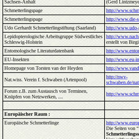
Sachsen-Anhalt
(Gerd Lintzmeye
Schmetterlingspage
http://www.schme
Schmetterlingspage
http://www.die-s
Udo Gerhardt Schmetterlingstiftung (Saarland)
http://www.udo-g
Lepidopterologische Arbeitsgruppe Südwestliches
http://www.nacht
Schleswig-Holstein
erstellt von Birg
Entomologische Literaturdatenbank
http://www.entom
EU-Insekten
http://www.eu-i
Homepage von Torsten van der Heyden
http://www.vand
http://nwv-
Nat.wiss. Verein f. Schwaben (Artenpool)
schwaben.de/natu
Forum z.B. zum Austausch von Terminen,
http://www.schm
Knüpfen von Netzwerken, ....
Europäischer Raum :
Europäische Schmetterlinge
http://www.euro
Die Seiten von 
Schmetterlingss