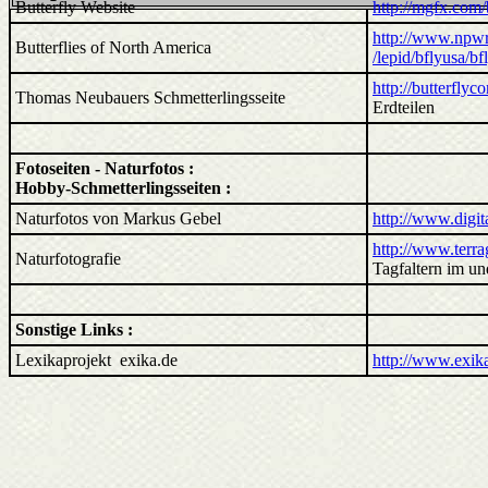
Butterfly Website
http://mgfx.com/b
http://www.npwrc
Butterflies of North America
/lepid/bflyusa/b
http://butterflyco
Thomas Neubauers Schmetterlingsseite
Erdteilen
Fotoseiten - Naturfotos :
Hobby-Schmetterlingsseiten :
Naturfotos von Markus Gebel
http://www.digit
http://www.terra
Naturfotografie
Tagfaltern im 
Sonstige Links :
Lexikaprojekt exika.de
http://www.exik