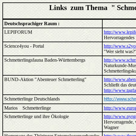
Links zum Thema " Schmet
Deutschsprachiger Raum :
LEPIFORUM
http://www.lepi
Hervorragendes 
Science4you - Portal
http://www.s2yo
"Wer sieht was?"
Schmetterlingsfauna Baden-Württembergs
http://www.schm
Naturkunde-Muse
Schmetterlingsku
BUND-Aktion "Abenteuer Schmetterling"
http://www.abent
Schließt das deu
http://www.tagfa
Schmetterlinge Deutschlands
http://www.schm
Marios Schmetterlinge
http://www.euro
Schmetterlinge und ihre Ökologie
http://www.pyrg
Hervorragende, w
Wagner
Homepage des Thüringer Entomologenverbandes
http://www.thue