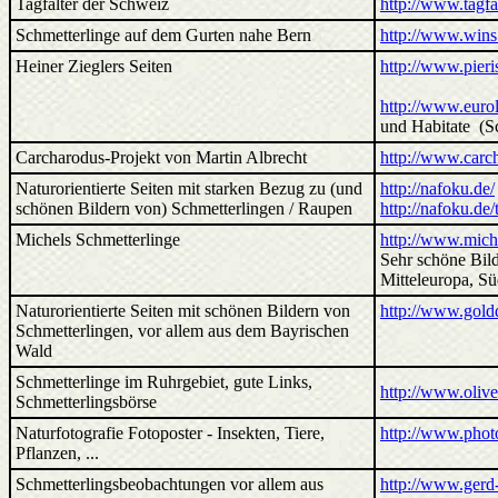
Tagfalter der Schweiz
http://www.tagfa
Schmetterlinge auf dem Gurten nahe Bern
http://www.wins
Heiner Zieglers Seiten
http://www.pieri
http://www.euro
und Habitate (Sc
Carcharodus-Projekt von Martin Albrecht
http://www.carc
Naturorientierte Seiten mit starken Bezug zu (und
http://nafoku.de/
schönen Bildern von) Schmetterlingen / Raupen
http://nafoku.de
Michels Schmetterlinge
http://www.miche
Sehr schöne Bil
Mitteleuropa, Sü
Naturorientierte Seiten mit schönen Bildern von
http://www.goldd
Schmetterlingen, vor allem aus dem Bayrischen
Wald
Schmetterlinge im Ruhrgebiet, gute Links,
http://www.olive
Schmetterlingsbörse
Naturfotografie Fotoposter - Insekten, Tiere,
http://www.phot
Pflanzen, ...
Schmetterlingsbeobachtungen vor allem aus
http://www.gerd