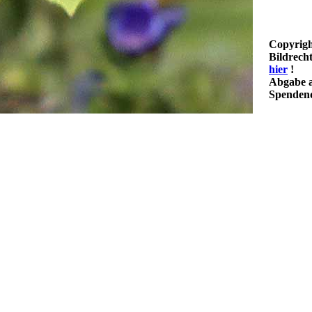
Copyrigh
Bildrech
hier
!
Abgabe a
Spendenq