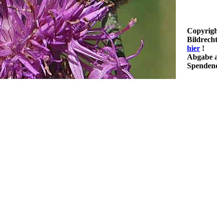
Copyrigh
Bildrech
hier
!
Abgabe a
Spendenq