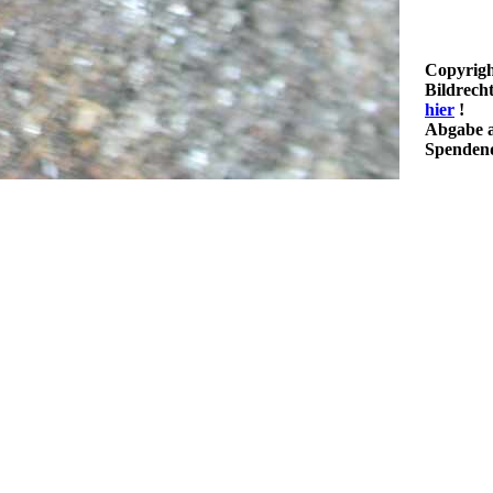
Copyrigh
Bildrech
hier
!
Abgabe a
Spendenq