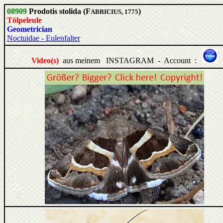
08909
Prodotis stolida (F
)
ABRICIUS, 1775
Tölpeleule
Geometrician
Noctuidae - Eulenfalter
Video(s)
aus meinem INSTAGRAM - Account :