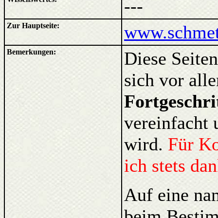
---
Zur Hauptseite:
www.schmett
Bemerkungen:
Diese Seiten
sich vor al
Fortgeschri
vereinfacht 
wird.
Für K
ich stets da
Auf eine na
beim Bestim