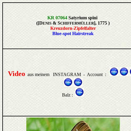
KR 07064
Satyrium spini
([D
& S
], 1775 )
ENIS
CHIFFERMÜLLER
Kreuzdorn-Zipfelfalter
Blue-spot Hairstreak
Video
aus meinem INSTAGRAM - Account :
Balz :