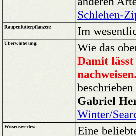
anderen Arte
Schlehen-Zip
Raupenfutterpflanzen:
Im wesentli
Überwinterung:
Wie das ober
Damit lässt
nachweisen
beschrieben
Gabriel H
Winter/Searc
Wissenswertes:
Eine beliebt