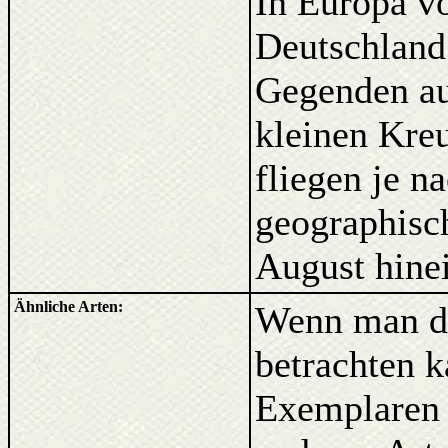
In Europa vo
Deutschland
Gegenden au
kleinen Kreu
fliegen je 
geographisc
August hine
Ähnliche Arten:
Wenn man di
betrachten k
Exemplaren 