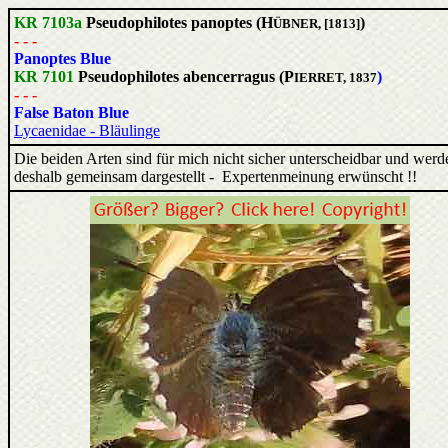
KR 7103a
Pseudophilotes panoptes (H
)
ÜBNER, [1813]
- - -
Panoptes Blue
KR 7101
Pseudophilotes abencerragus (P
)
IERRET, 1837
- - -
False Baton Blue
Lycaenidae - Bläulinge
Die beiden Arten sind für mich nicht sicher unterscheidbar und werd
deshalb gemeinsam dargestellt - Expertenmeinung erwünscht !!