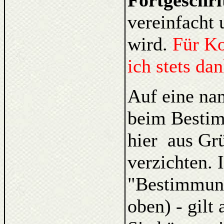
Fortgeschri
vereinfacht 
wird.
Für K
ich stets da
Auf eine na
beim Bestim
hier aus Gr
verzichten. 
"Bestimmung
oben) - gilt