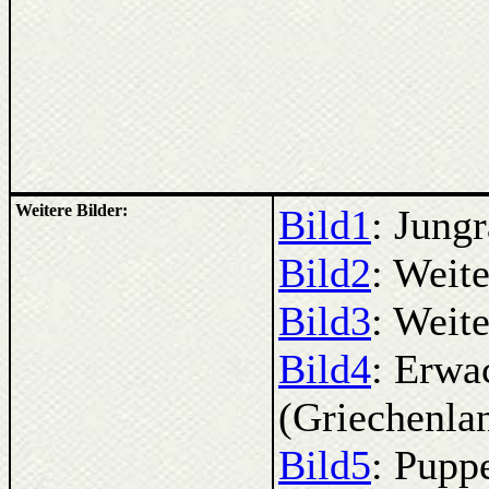
Weitere Bilder:
Bild1
: Jung
Bild2
: Weite
Bild3
: Weite
Bild4
: Erwa
(Griechenla
Bild5
: Pupp