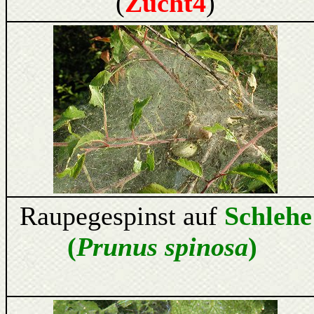
(
Zucht4
)
Raupegespinst auf
Schlehe
(
Prunus spinosa
)