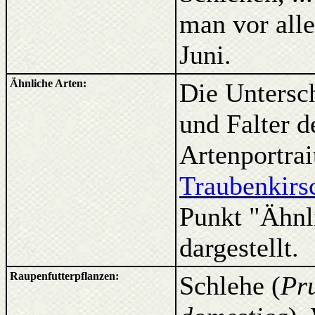
man vor all
Juni.
Ähnliche Arten:
Die Untersc
und Falter d
Artenportrai
Traubenkirs
Punkt "Ähnl
dargestellt.
Raupenfutterpflanzen:
Schlehe (
Pr