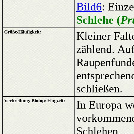
Bild6
: Einz
Schlehe (
Pr
Größe/Häufigkeit:
Kleiner Falt
zählend. Au
Raupenfunde
entsprechend
schließen.
Verbreitung/ Biotop/ Flugzeit:
In Europa we
vorkommend,
Schlehen, .