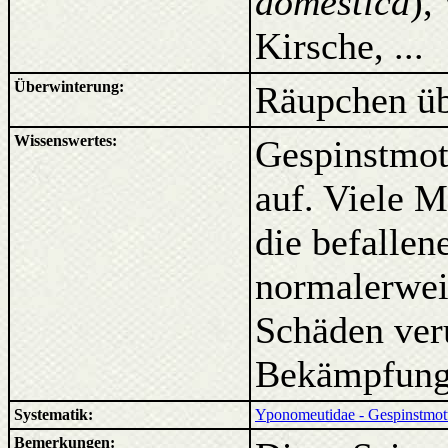
domestica
),
Kirsche, ...
Überwinterung:
Räupchen üb
Wissenswertes:
Gespinstmott
auf. Viele 
die befalle
normalerwei
Schäden veru
Bekämpfungs
Systematik:
Yponomeutidae - Gespinstmot
Bemerkungen: