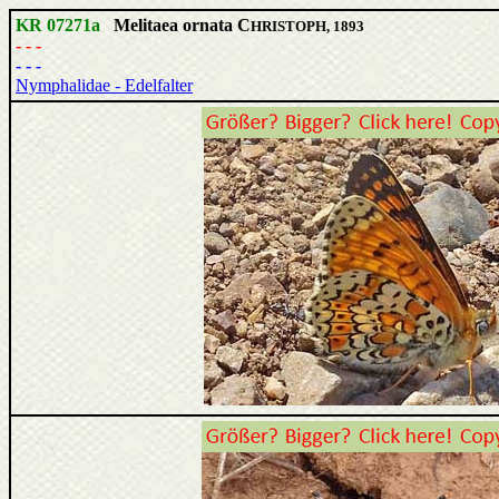
KR 07271a
Melitaea ornata C
HRISTOPH, 1893
- - -
- - -
Nymphalidae - Edelfalter