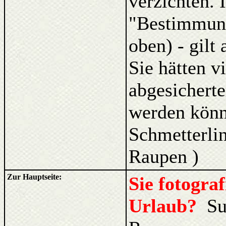
verzichten. 
"Bestimmung
oben) - gilt
Sie hätten v
abgesicherte
werden kön
Schmetterlin
Raupen )
Zur Hauptseite:
Sie fotogra
Urlaub?
Su