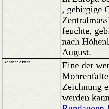
, gebirgige
Zentralmass
feuchte, geb
nach Höhenl
August.
Ähnliche Arten:
Eine der wen
Mohrenfalter
Zeichnung e
werden kann
Rundaugen-