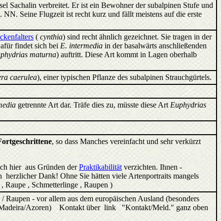
el Sachalin verbreitet. Er ist ein Bewohner der subalpinen Stufe und
N. Seine Flugzeit ist recht kurz und fällt meistens auf die erste
ckenfalters
(
cynthia
) sind recht ähnlich gezeichnet. Sie tragen in der
afür findet sich bei
E. intermedia
in der basalwärts anschließenden
phydrias maturna
) auftritt. Diese Art kommt in Lagen oberhalb
ra caerulea
), einer typischen Pflanze des subalpinen Strauchgürtels.
media
getrennte Art dar. Träfe dies zu, müsste diese Art
Euphydrias
Fortgeschrittene
, so dass Manches vereinfacht und sehr verkürzt
ich hier aus Gründen der
Praktikabilität
verzichten. Ihnen -
 herzlicher Dank! Ohne Sie hätten viele Artenportraits mangels
, Raupe , Schmetterlinge , Raupen )
 / Raupen - vor allem aus dem europäischen Ausland (besonders
ren/Madeira/Azoren) Kontakt über link "Kontakt/Meld." ganz oben