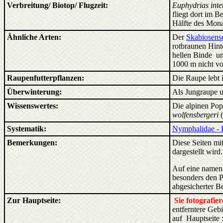
Verbreitung/ Biotop/ Flugzeit:
Euphydrias int
fliegt dort im B
Hälfte des Monat
Ähnliche Arten:
Der
Skabiosens
rotbraunen Hint
hellen Binde
unt
1000 m nicht vo
Raupenfutterpflanzen:
Die Raupe lebt 
Überwinterung:
Als Jungraupe u
Wissenswertes:
Die alpinen Pop
wolfensbergeri
(
Systematik:
Nymphalidae - E
Bemerkungen:
Diese Seiten mit
dargestellt wird
Auf eine nament
besonders den P
abgesicherter B
Zur Hauptseite:
Sie fotografi
entferntere Ge
auf Hauptseite 