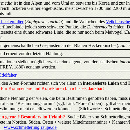
ermedia
ist in den Alpen und vom Ural an ostwärts bis Korea und zur Ins
ereich lockeren Grünerlengebüschs, meist zwischen 1700 und 2200 m ü. N
s Juli.
checkenfalter
(
Euphydrias aurinia
) und die Weibchen des
Veilchensche
erflügelbinde jedoch stets schwarze Punkte, die
E. intermedia
fehlen. D
erseits eine dünne schwarze Linie, die so nur noch beim Maivogel (
Eu
r.
in gemeinschaftlichen Gespinsten an der Blauen Heckenkirsche (
Lonice
nd erneut vor der letzten Häutung.
ulationen stellen möglicherweise eine eigene, von der asiatischen
inter
FREY, 1880) genannt werden.
delfalter
 den Arten-Portraits richten sich vor allem an
interessierte Laien
und
.
Für Kommentare und Korrekturen bin ich stets dankbar!
liche Nennung der vielen, die beim Bestimmen geholfen haben, muss 
rofis im "Bestimmungsforum" (vgl. Link "Foren" oben) - gilt aber mein
estimmung nicht erstellt werden können. (Stichworte : Schmetterling 
eren gerne ? Besonders im Urlaub?
Suche Bilder von Schmetterlingen
biete im Norden, Süden, Osten + weitere Mittelmeeranrainer + Kana
:
www.schmetterling-raupe.de