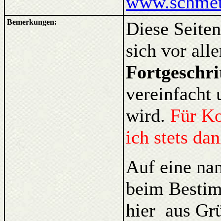
www.schmett
Bemerkungen:
Diese Seiten
sich vor al
Fortgeschri
vereinfacht 
wird.
Für K
ich stets da
Auf eine na
beim Bestim
hier aus Gr