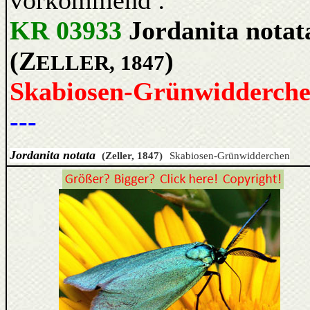
vorkommend :
KR 03933
Jordanita notat
(Z
)
ELLER, 1847
Skabiosen-Grünwidderch
---
Jordanita notata
(Zeller, 1847)
Skabiosen-Grünwidderchen