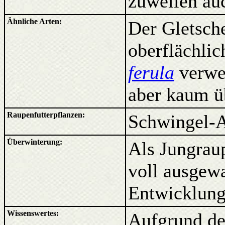
zuweilen au
Ähnliche Arten:
Der Gletsche
oberflächli
ferula
verwec
aber kaum ü
Raupenfutterpflanzen:
Schwingel-A
Überwinterung:
Als
Jungraup
voll ausgew
Entwicklung
Wissenswertes:
Aufgrund de