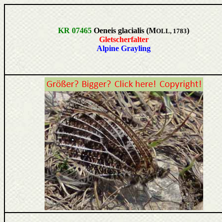
KR 07465
Oeneis glacialis (M
)
OLL
, 1783
Gletscherfalter
Alpine Grayling