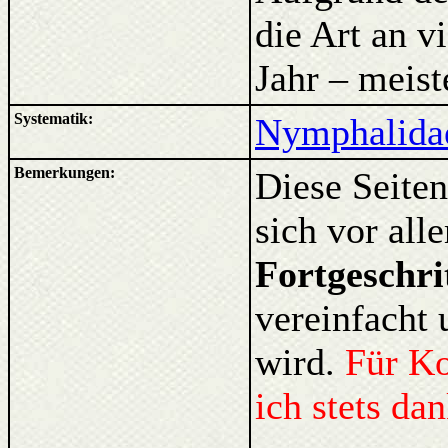
die Art an v
Jahr – meist
Systematik:
Nymphalidae
Bemerkungen:
Diese Seiten
sich vor al
Fortgeschri
vereinfacht 
wird.
Für K
ich stets da