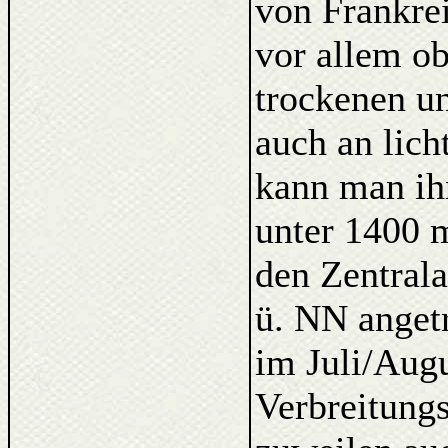
von Frankrei
vor allem o
trockenen un
auch an lich
kann man ih
unter 1400 m
den Zentrala
ü. NN angetr
im Juli/Augu
Verbreitung