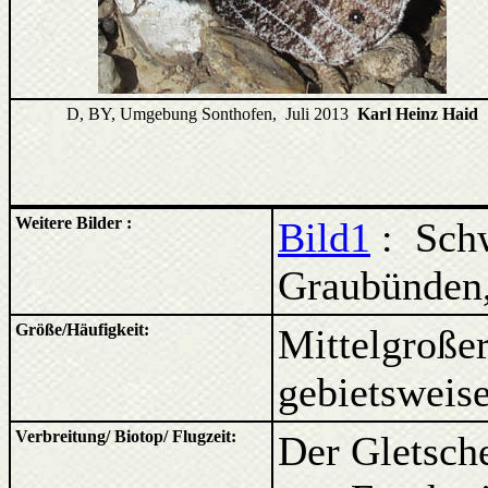
D, BY, Umgebung Sonthofen, Juli 2013
Karl Heinz Haid
Weitere Bilder :
Bild1
:
Sch
Graubünden
Größe/Häufigkeit:
Mittelgroßer
gebietsweis
Verbreitung/ Biotop/ Flugzeit:
Der Gletsch