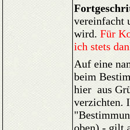
Fortgeschri
vereinfacht 
wird.
Für K
ich stets da
Auf eine na
beim Bestim
hier aus Gr
verzichten. 
"Bestimmung
oben) - gilt