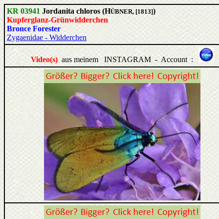
KR 03941
Jordanita chloros (H
)
ÜBNER, [1813]
Kupferglanz-Grünwidderchen
Bronce Forester
Zygaenidae - Widderchen
Video(s)
aus meinem INSTAGRAM - Account :