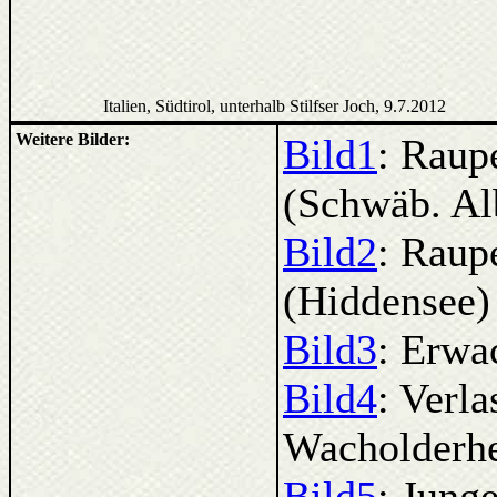
Italien, Südtirol, unterhalb Stilfser Joch, 9.7.2012
Weitere Bilder:
Bild1
: Rau
(Schwäb. Al
Bild2
: Raup
(Hiddensee)
Bild3
: Erwa
Bild4
: Verl
Wacholderh
Bild5
: Jung