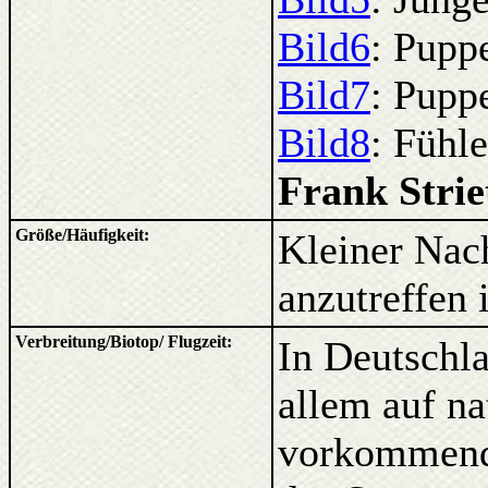
Bild6
: Pupp
Bild7
: Pupp
Bild8
: Fühl
Frank Strie
Größe/Häufigkeit:
Kleiner Nach
anzutreffen i
Verbreitung/Biotop/ Flugzeit:
In Deutschla
allem auf n
vorkommend. 