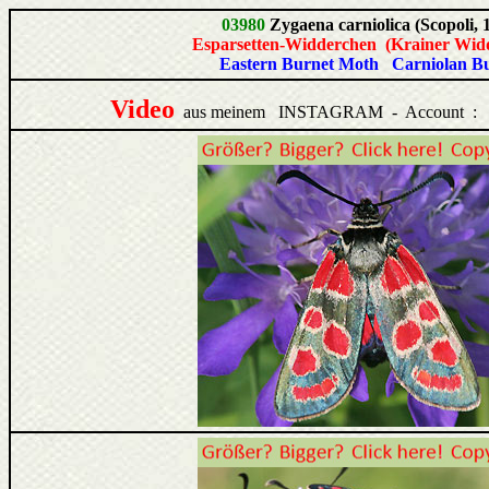
03980
Zygaena carniolica (Scopoli, 
Esparsetten-Widderchen (Krainer Wid
Eastern Burnet Moth Carniolan B
Video
aus meinem INSTAGRAM - Account :