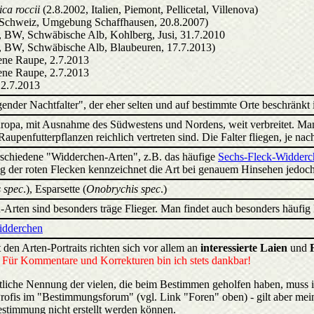
ica roccii
(2.8.2002, Italien, Piemont, Pellicetal, Villenova)
r (Schweiz, Umgebung Schaffhausen, 20.8.2007)
D, BW, Schwäbische Alb, Kohlberg, Jusi, 31.7.2010
D, BW, Schwäbische Alb, Blaubeuren, 17.7.2013)
ene Raupe, 2.7.2013
ene Raupe, 2.7.2013
12.7.2013
gender Nachtfalter", der eher selten und auf bestimmte Orte beschränkt i
Europa, mit Ausnahme des Südwestens und Nordens, weit verbreitet. Man
aupenfutterpflanzen reichlich vertreten sind. Die Falter fliegen, je n
erschiedene "Widderchen-Arten", z.B. das häufige
Sechs-Fleck-Widderc
 der roten Flecken kennzeichnet die Art bei genauem Hinsehen jedoch
 spec
.), Esparsette (
Onobrychis spec
.)
Arten sind besonders träge Flieger. Man findet auch besonders häufig F
idderchen
 den Arten-Portraits richten sich vor allem an
interessierte Laien
und
.
Für Kommentare und Korrekturen bin ich stets dankbar!
liche Nennung der vielen, die beim Bestimmen geholfen haben, muss 
rofis im "Bestimmungsforum" (vgl. Link "Foren" oben) - gilt aber mein
estimmung nicht erstellt werden können.