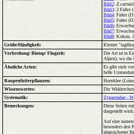
Bild2
:
Z.carniol
Bild3
: 2 Falte
Bild4
: Falter (
Bild5
: Falter (
Bild6
: Erwachs
Bild7
: Erwachs
Bild8
: Kokon, 
Größe/Häufigkeit:
Kleiner "tagflie
Verbreitung/ Biotop/ Flugzeit:
Die Art ist in 
Alpen), wo die R
Ähnliche Arten:
Es gibt viele v
helle Umrandung
Raupenfutterpflanzen:
Hornklee (
Lotus
Wissenswertes:
Die Widderchen-
Systematik:
Zygaenidae - W
Bemerkungen:
Diese Seiten mit
dargestellt wird
Auf eine nament
besonders den P
abgesicherter B