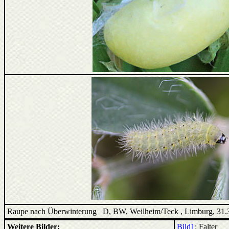
Raupe nach Überwinterung D, BW, Weilheim/Teck , Limburg, 31.3
Weitere Bilder:
Bild1
: Falter