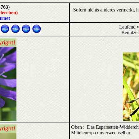
1763)
Sofern nichts anderes vermerkt, 
derchen)
urnet
Laufend 
Benutz
Oben : Das Esparsetten-Widderchen
Mitteleuropa unverwechselbar.