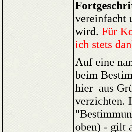
Fortgeschri
vereinfacht 
wird.
Für K
ich stets da
Auf eine na
beim Bestim
hier aus Gr
verzichten. 
"Bestimmung
oben) - gilt