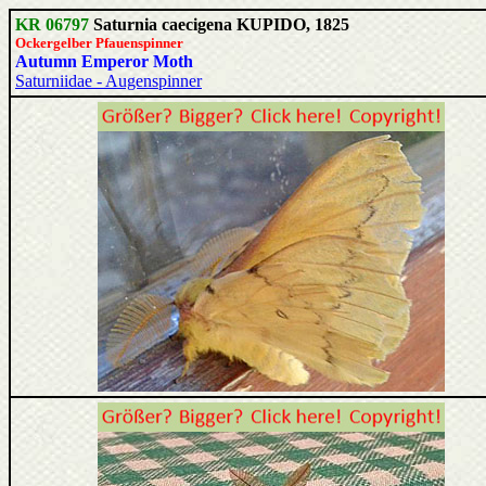
KR 06797
Saturnia caecigena KUPIDO, 1825
Ockergelber
Pfauenspinner
Autumn Emperor Moth
Saturniidae - Augenspinner