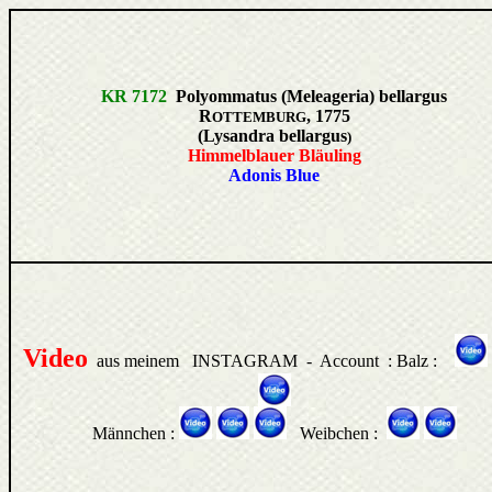
KR 7172
Polyommatus (Meleageria) bellargus
R
, 1775
OTTEMBURG
(Lysandra bellargus
)
Himmelblauer Bläuling
Adonis Blue
Video
aus meinem INSTAGRAM - Account : Balz :
Männchen :
Weibchen :