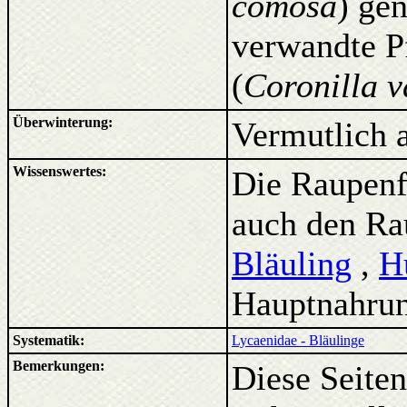
comosa
) gen
verwandte P
(
Coronilla v
Überwinterung:
Vermutlich a
Wissenswertes:
Die Raupenf
auch den Ra
Bläuling
,
H
Hauptnahrun
Systematik:
Lycaenidae - Bläulinge
Bemerkungen:
Diese Seiten