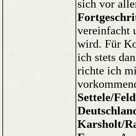
sich vor al
Fortgeschri
vereinfacht 
wird. Für K
ich stets d
richte ich m
vorkommende
Settele/Fel
Deutschlan
Karsholt/Ra