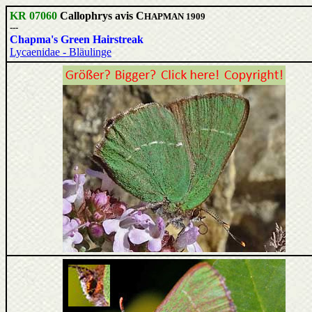
KR 07060
Callophrys avis C
HAPMAN 1909
---
Chapma's Green Hairstreak
Lycaenidae - Bläulinge