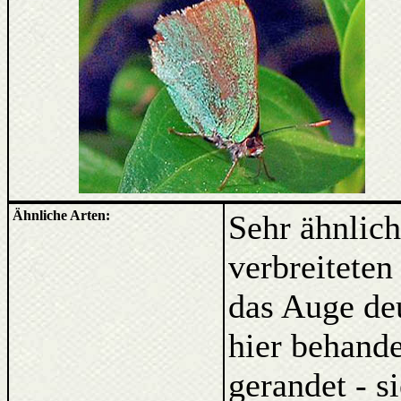
Ähnliche Arten:
Sehr ähnlic
verbreitete
das Auge deu
hier behande
gerandet - s