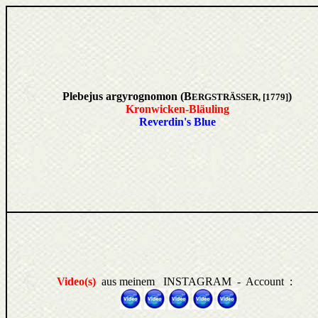
Plebejus argyrognomon (B
)
ERGSTRÄSSER
, [1779]
Kronwicken-Bläuling
Reverdin's Blue
Video(s)
aus meinem INSTAGRAM - Account :