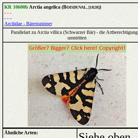
KR 10600b
Arctia angelica (B
)
OISDUVAL, [1828]
- - -
- - -
Arctiidae - Bärenspinner
Parallelart zu Arctia villica (Schwarzer Bär) - die Artberechtigung 
umstritten
Ähnliche Arten:
Siehe oben