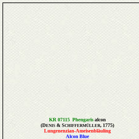
KR 07115 Phengaris
alcon
(D
& S
, 1775)
ENIS
CHIFFERMÜLLER
Lungenenzian-Ameisenbläuling
Alcon Blue