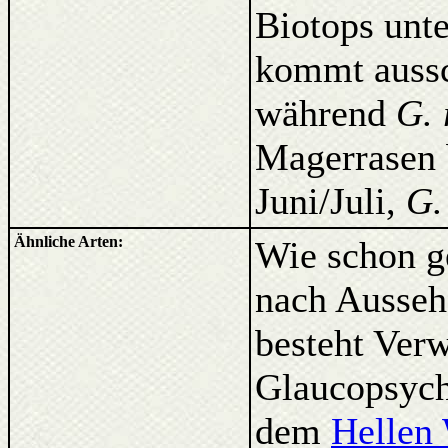
Biotops unt
kommt aussc
während
G. 
Magerrasen 
Juni/Juli,
G.
Ähnliche Arten:
Wie schon ge
nach Aussehe
besteht Ver
Glaucopsych
dem
Hellen