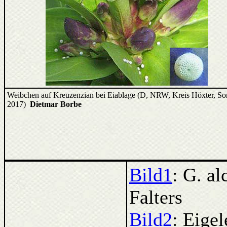
Weibchen auf Kreuzenzian bei Eiablage (D, NRW, Kreis Höxter, S
2017)
Dietmar Borbe
Bild1
: G. al
Falters
Bild2
: Eige