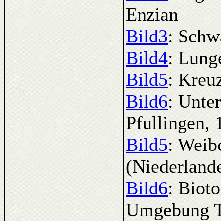
Enzian
Bild3
: Schw
Bild4
: Lung
Bild5
: Kreu
Bild6
: Unte
Pfullingen,
Bild5
: Weib
(Niederland
Bild6
: Biot
Umgebung Tu