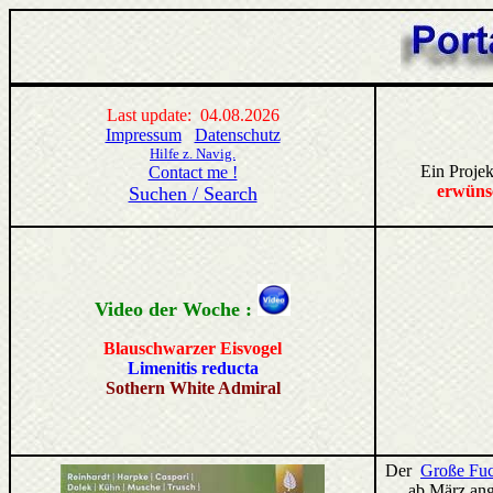
Last update: 04.08.2026
Impressum
Datenschutz
Hilfe z. Navig.
Ein Proje
Contact me !
erwünsc
Suchen / Search
Video der Woche :
Blauschwarzer Eisvogel
Limenitis reducta
Sothern White Admiral
Der
Große Fuc
ab März ang