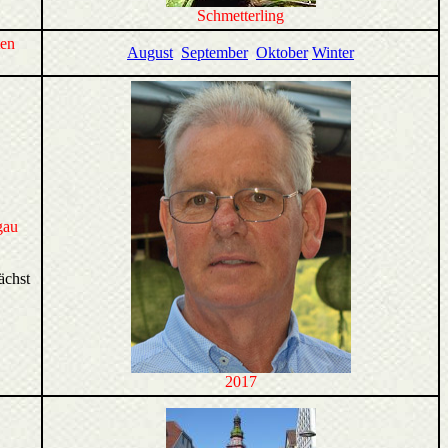
Schmetterling
ten
August
September
Oktober
Winter
gau
ächst
2017