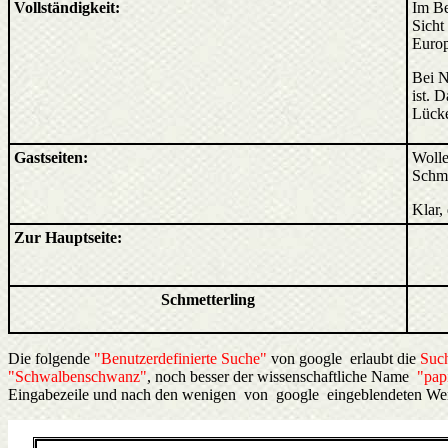
Vollständigkeit:
Im Be
Sicht
Europ
Bei N
ist. D
Lücke
Gastseiten:
Wolle
Schme
Klar,
Zur Hauptseite:
Schmetterling
Die folgende
"Benutzerdefinierte Suche"
von google erlaubt die
Such
"Schwalbenschwanz"
, noch besser der wissenschaftliche Name
"pap
Eingabezeile und nach den wenigen von google eingeblendeten Werb