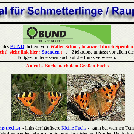
kt des
BUND
betreut von
Walter Schön ,
finanziert durch Spenden
ht! siehe link hier :
Spenden
)
. Zielgruppe umfasst vor allem die
Fortgeschrittene seien auch auf die Links verwiesen.
Aufruf - Suche nach dem Großen Fuchs
hs (rechts)
-
links der häufigere
Kleine Fuchs
- kann bei warmen Temp
etroffen werden, ebenso im Sommer. Im Osten und Norden Deutschland