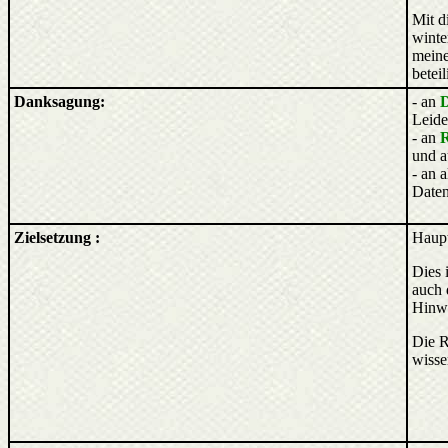
Mit d
winte
meine
beteil
Danksagung:
- an
D
Leide
- an
R
und a
- an a
Daten
Zielsetzung
:
Haupt
Dies 
auch 
Hinwe
Die R
wisse