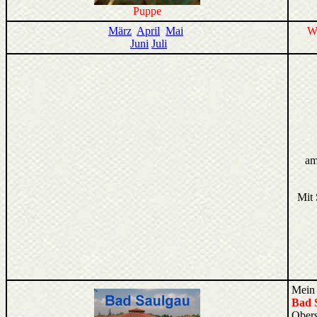
Puppe
März
April
Mai
W
Juni
Juli
am
Mit 
Mein
Bad 
Ober