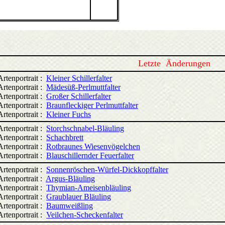
Letzte Änderungen
rtenportrait :
Kleiner Schillerfalter
rtenportrait :
Mädesüß-Perlmuttfalter
rtenportrait :
Großer Schillerfalter
rtenportrait :
Braunfleckiger Perlmuttfalter
rtenportrait :
Kleiner Fuchs
rtenportrait :
Storchschnabel-Bläuling
rtenportrait :
Schachbrett
rtenportrait :
Rotbraunes Wiesenvögelchen
rtenportrait :
Blauschillernder Feuerfalter
rtenportrait :
Sonnenröschen-Würfel-Dickkopffalter
rtenportrait :
Argus-Bläuling
rtenportrait :
Thymian-Ameisenbläuling
rtenportrait :
Graublauer Bläuling
rtenportrait :
Baumweißling
rtenportrait :
Veilchen-Scheckenfalter