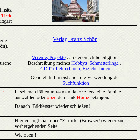
nsitz
 Teck
ttgart
Verlag Franz Schön
erie
hön
).
Vereine, Projekte
, an denen ich beteiligt bin
tische
Beschreibung meines
Hobbys Schmetterlinge
.
CD für LehrerInnen, ErzieherInnen
Generell hilft meist auch die Verwendung der
Suchfunktion
le
In seltenen Fällen muss man davor zuerst eine Familie
auswählen oder
oben
den Link
Home
betätigen.
Danach Bildfenster wieder schließen!
Hier gelangt man über "Zurück" (Browser!) wieder zur
vorhergehenden Seite.
Wie oben !