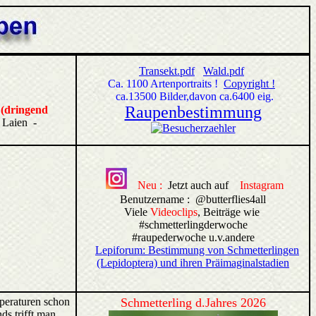
Transekt.pdf
Wald.pdf
Ca. 1100
Artenportraits
!
Copyright !
ca.13500 Bilder,davon ca.6400 eig.
Raupenbestimmung
 (dringend
 Laien -
Neu :
Jetzt auch auf
Instagram
Benutzername : @butterflies4all
Viele
Videoclips
, Beiträge wie
#schmetterlingderwoche
#raupederwoche u.v.andere
Lepiforum: Bestimmung von Schmetterlingen
(Lepidoptera) und ihren Präimaginalstadien
eraturen schon
Schmetterling d.Jahres 2026
s trifft man