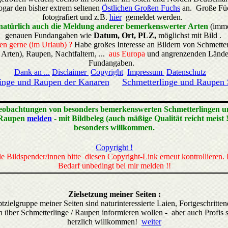
sogar den bisher extrem seltenen
Östlichen Großen Fuchs
an. Große Füc
fotografiert und z.B.
hier
gemeldet werden.
natürlich auch die Meldung anderer bemerkenswerter Arten
(imme
genauen Fundangaben wie
Datum, Ort, PLZ,
möglichst mit Bild .
ren gerne (im Urlaub) ?
Habe großes Interesse an Bildern von Schmette
 Arten), Raupen, Nachtfaltern, ...
aus
Europa
und angrenzenden Lände
Fundangaben.
Dank an ...
Disclaimer
Copyright
Impressum
Datenschutz
inge und Raupen der Kanaren
Schmetterlinge und Raupen
eobachtungen von besonders bemerkenswerten Schmetterlingen u
Raupen
melden
- mit Bildbeleg (auch mäßige Qualität reicht meist !
besonders willkommen.
Copyright !
le Bildspender/innen bitte diesen Copyright-Link erneut kontrollieren. 
Bedarf unbedingt bei mir melden !!
Zielsetzung meiner Seiten :
tzielgruppe meiner Seiten sind naturinteressierte Laien, Fortgeschritten
h über Schmetterlinge / Raupen informieren wollen - aber auch Profis 
herzlich willkommen!
weiter