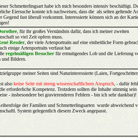
ieser Schmetterlingsart habe ich mich besonders intensiv beschäftigt. D
rliche Eiersuche konnte ich nachweisen, dass die als selten geltende Ar
r Gegend fast überall vorkommt. Interessierte können sich an der Kart
igen!
orothee
, für ihr großes Verständnis dafür, dass ich meiner zweiten
nschaft so viel Zeit opfern muss.
ené Ressler
, der viele Artenportraits auf eine einheitliche Form gebrac
uch einige Artenportraits verfasst hat
lle
regelmäßigen Besucher
für ermutigendes Lob und die Lieferung v
 und Bildern.
zielgruppe meiner Seiten sind Naturinteressierte (Laien, Fortgeschritten
ist also
keine Seite mit streng wissenschaftlichem Anspruch
, - dafür feh
die erforderliche Kompetenz. Trotzdem sollten die Inhalte stimmig sein 
ise - insbesondere bei gravierenderen Fehlern - bin ich sehr dankbar)!
eihenfolge der Familien und Schmetterlingsarten wurde abweichend 
nschaftl. System gelegentlich diesem Zweck angepasst.