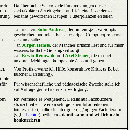
urch
Da über meine Seiten viele Fundmeldungen dieser
t in
spektakulären Art eingehen, will ich eine Liste der so
ierung
bekannt gewordenen Raupen- Futterpflanzen erstellen.
- an meinem
Sohn Andreas
, der mir einige Java-Scripts
geschrieben und mich bei schwierigen Computerproblemen
ht
stets unterstützt.
- an
Jürgen Hensle
, der Manches kritisch liest und für mehr
on
wissenschaftliche Genauigkeit sorgt.
- an
Erwin Rennwald
und
Axel Steiner
, die mir bei
unklaren Meldungen kompetente Auskunft geben.
e).
Von Profis erwarte ich Hilfe, konstruktive Kritik (z.B. bei
falscher Darstellung).
lt mir
(für
Für wissenschaftliche und pädagogische Zwecke stelle ich
auf Anfrage gerne Bilder zur Verfügung.
vom
Ich vermeide es weitgehend, Details aus Fachbüchern
abzuschreiben - wer an sehr genauen Informationen
interessiert ist, sollte sich der guten, gängigen Fachliteratur
(vgl.
Literatur
) bedienen -
damit kann und will ich nicht
konkurrieren!