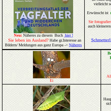
vielleicht 
Erwünscht ist
Sie fotografie
auch kleineren
Neu:
Näheres zu diesem Buch
hier !
Schmetterl
Sie leben im Ausland?
Habe gr.Interesse an
Bildern/ Meldungen aus ganz Europa ->
Näheres
B
Al
Ei
Haup
sic