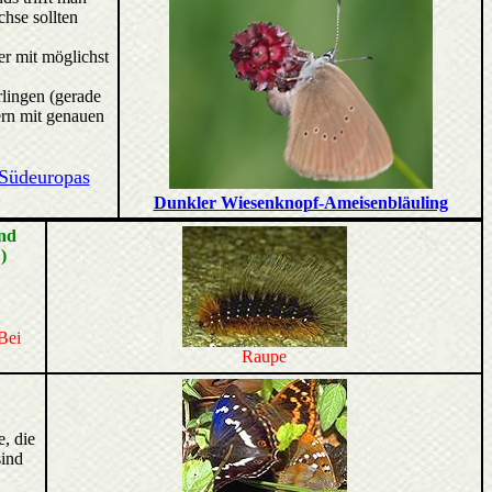
hse sollten
r mit möglichst
rlingen (gerade
rn mit genauen
 Südeuropas
Dunkler Wiesenknopf-Ameisenbläuling
nd
)
Bei
Raupe
e, die
sind