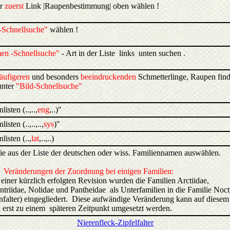
r
zuerst
Link |Raupenbestimmung| oben wählen !
-Schnellsuche"
wählen !
en -Schnellsuche"
- Art in der Liste links unten suchen .
äufigeren
und besonders
beeindruckenden
Schmetterlinge, Raupen find
unter
"Bild-Schnellsuche"
listen (..,..,
eng
,..)"
listen (..,..,..,
sys
)"
listen (..,
lat
,..,..)
ie aus der Liste der deutschen oder wiss. Familiennamen auswählen.
 Veränderungen der Zuordnung bei einigen Familien:
einer kürzlich erfolgten Revision wurden die Familien Arctiidae,
triidae, Nolidae und Pantheidae als Unterfamilien in die Familie Noc
nfalter) eingegliedert. Diese aufwändige Veränderung kann auf diesem
l erst zu einem späteren Zeitpunkt umgesetzt werden.
Nierenfleck-Zipfelfalter