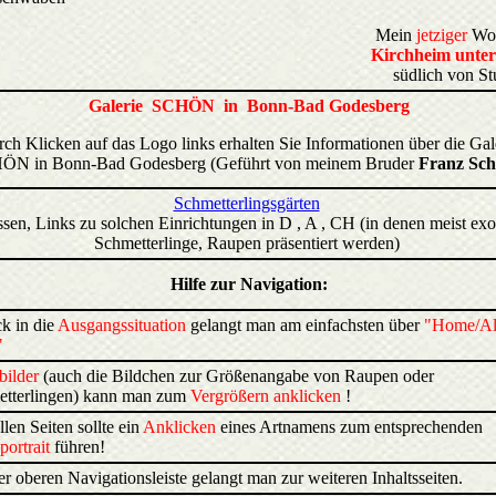
Mein
jetziger
Woh
Kirchheim unter
südlich von Stu
Galerie SCHÖN in Bonn-Bad Godesberg
ch Klicken auf das Logo links erhalten Sie Informationen über die Gal
ÖN in Bonn-Bad Godesberg (Geführt von meinem Bruder
Franz Sc
Schmetterlingsgärten
sen, Links zu solchen Einrichtungen in D , A , CH (in denen meist exo
Schmetterlinge, Raupen präsentiert werden)
Hilfe zur
Navigation
:
k in die
Ausgangssituation
gelangt man am einfachsten über
"Home/Al
"
bilder
(auch die Bildchen zur Größenangabe von Raupen oder
tterlingen) kann man zum
Vergrößern anklicken
!
llen Seiten sollte ein
Anklicken
eines Artnamens zum entsprechenden
portrait
führen!
er oberen Navigationsleiste gelangt man zur weiteren Inhaltsseiten.