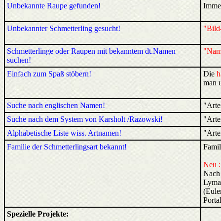
Unbekannte Raupe gefunden!
Imme
Unbekannter Schmetterling gesucht!
"Bild
Schmetterlinge oder Raupen mit bekanntem dt.Namen
"Nam
suchen!
Einfach zum Spaß stöbern!
Die
h
man 
Suche nach englischen Namen!
"Arten
Suche nach dem System von Karsholt /Razowski!
"Arten
Alphabetische Liste wiss. Artnamen!
"Arten
Familie der Schmetterlingsart bekannt!
Famil
Neu :
Nach 
Lyman
(Eule
Porta
Spezielle Projekte: