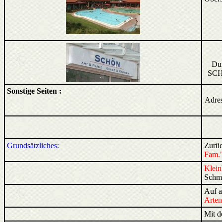
Dur
SCH
Sonstige Seiten :
Adres
Grundsätzliches:
Zurüc
Fam.
Klein
Schme
Auf a
Arten
Mit d